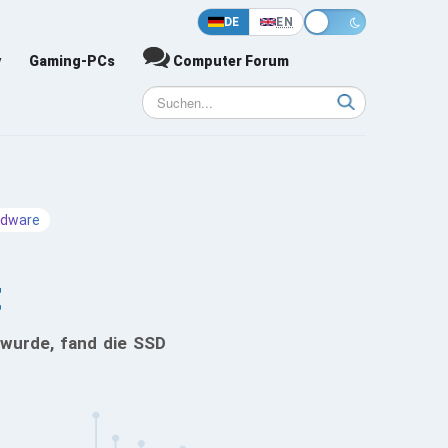
DE
EN
y
Gaming-PCs
Computer Forum
rdware
t
 wurde, fand die SSD