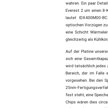
wahren. Ein paar Detai
Everest 2 um einen 8-
lautet IDX400M00-BC.
optischen Vorzügen zusä
eine Schicht Wärmele
gleichzeitig als Kühlkör
Auf der Platine unser
sich eine Gesamtkapaz
wird tatsächlich jedes 
Bereich, der im Falle 
vorgesehen. Bei den S
25nm-Fertigungsverfahr
fest steht, eine Speich
Chips wären dies circa