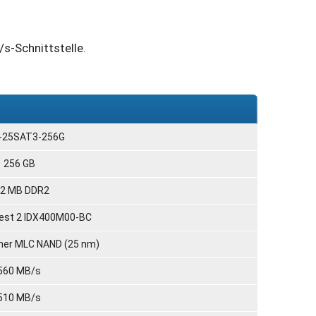
s-Schnittstelle.
-25SAT3-256G
256 GB
2 MB DDR2
erest 2 IDX400M00-BC
oner MLC NAND (25 nm)
560 MB/s
510 MB/s