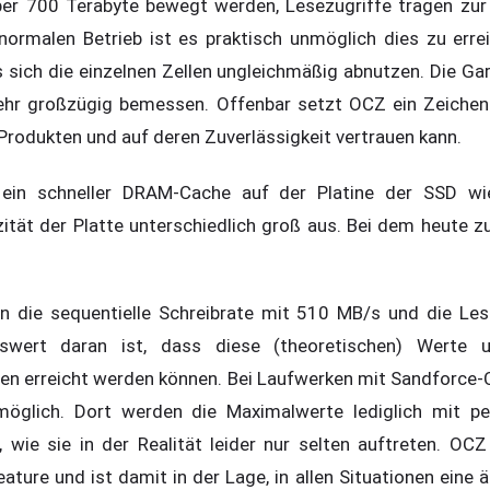
er 700 Terabyte bewegt werden, Lesezugriffe tragen zur
 normalen Betrieb ist es praktisch unmöglich dies zu errei
 sich die einzelnen Zellen ungleichmäßig abnutzen. Die Gar
ehr großzügig bemessen. Offenbar setzt OCZ ein Zeichen
rodukten und auf deren Zuverlässigkeit vertrauen kann.
 ein schneller DRAM-Cache auf der Platine der SSD wied
ität der Platte unterschiedlich groß aus. Bei dem heute 
n die sequentielle Schreibrate mit 510 MB/s und die Le
swert daran ist, dass diese (theoretischen) Werte 
en erreicht werden können. Bei Laufwerken mit Sandforce-C
möglich. Dort werden die Maximalwerte lediglich mit pe
, wie sie in der Realität leider nur selten auftreten. OC
ature und ist damit in der Lage, in allen Situationen eine