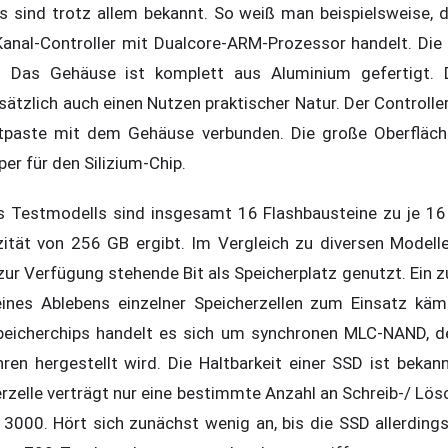
ls sind trotz allem bekannt. So weiß man beispielsweise, 
Kanal-Controller mit Dualcore-ARM-Prozessor handelt. Di
 Das Gehäuse ist komplett aus Aluminium gefertigt. 
tzlich auch einen Nutzen praktischer Natur. Der Controller
itpaste mit dem Gehäuse verbunden. Die große Oberfläch
per für den Silizium-Chip.
es Testmodells sind insgesamt 16 Flashbausteine zu je 16
ität von 256 GB ergibt. Im Vergleich zu diversen Modelle
zur Verfügung stehende Bit als Speicherplatz genutzt. Ein z
eines Ablebens einzelner Speicherzellen zum Einsatz käme
peicherchips handelt es sich um synchronen MLC-NAND, de
en hergestellt wird. Die Haltbarkeit einer SSD ist bekann
erzelle verträgt nur eine bestimmte Anzahl an Schreib-/ Lös
 3000. Hört sich zunächst wenig an, bis die SSD allerdings