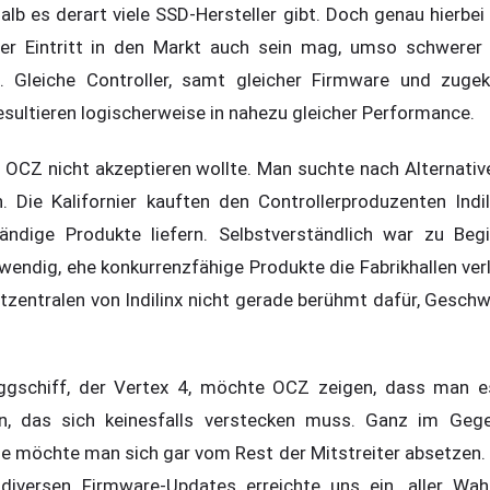
alb es derart viele SSD-Hersteller gibt. Doch genau hierbei
der Eintritt in den Markt auch sein mag, umso schwerer 
. Gleiche Controller, samt gleicher Firmware und zugek
esultieren logischerweise in nahezu gleicher Performance.
OCZ nicht akzeptieren wollte. Man suchte nach Alternativ
. Die Kalifornier kauften den Controllerproduzenten Indi
ändige Produkte liefern. Selbstverständlich war zu Beg
wendig, ehe konkurrenzfähige Produkte die Fabrikhallen ver
ltzentralen von Indilinx nicht gerade berühmt dafür, Gesch
ggschiff, der Vertex 4, möchte OCZ zeigen, dass man es
n, das sich keinesfalls verstecken muss. Ganz im Gegen
e möchte man sich gar vom Rest der Mitstreiter absetzen.
diversen Firmware-Updates erreichte uns ein, aller Wahr