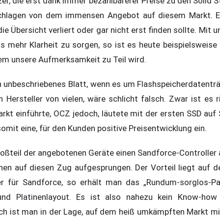
er, die erst dank immer bezahlbarerer Preise zu den Solid 
rschlagen von dem immensen Angebot auf diesem Markt. 
die Übersicht verliert oder gar nicht erst finden sollte. Mit
s mehr Klarheit zu sorgen, so ist es heute beispielsweise 
m unsere Aufmerksamkeit zu Teil wird.
 unbeschriebenes Blatt, wenn es um Flashspeicherdatenträ
 Hersteller von vielen, wäre schlicht falsch. Zwar ist es ri
kt einführte, OCZ jedoch, läutete mit der ersten SSD auf
mit eine, für den Kunden positive Preisentwicklung ein.
oßteil der angebotenen Geräte einen Sandforce-Controller a
chen auf diesen Zug aufgesprungen. Der Vorteil liegt auf d
er für Sandforce, so erhält man das „Rundum-sorglos-Pa
 und Platinenlayout. Es ist also nahezu kein Know-ho
och ist man in der Lage, auf dem heiß umkämpften Markt m