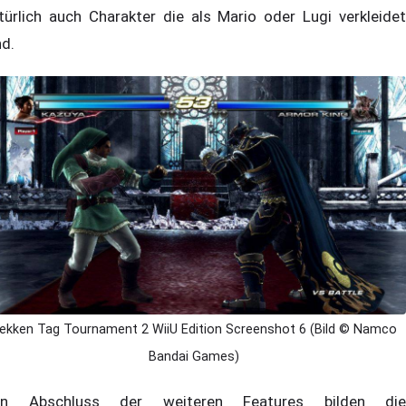
türlich auch Charakter die als Mario oder Lugi verkleidet
nd.
ekken Tag Tournament 2 WiiU Edition Screenshot 6 (Bild © Namco
Bandai Games)
en Abschluss der weiteren Features bilden die