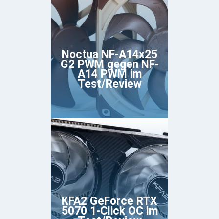
Noctua NF-A14x25
G2 PWM gegen NF-
A14 PWM im
Test/Review
KFA2 GeForce RTX
5070 1-Click OC im