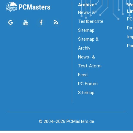
Archive:
We
Li
News- &
PC
Testberichte
Da
Sitemap
Im
Sitemap &
Pa
Archiv
News- &
Test-Atom-
Feed
PC Forum
Sitemap
© 2004–2026 PCMasters.de