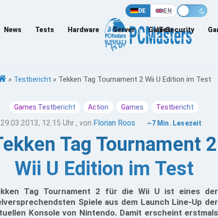
DE
EN
News
Tests
Hardware
Server
Games
IT-Security
Ga
»
Testbericht
»
Tekken Tag Tournament 2 Wii U Edition im Test
Games Testbericht
Action
Games
Testbericht
29.03.2013, 12:15 Uhr
, von
Florian Roos
~7 Min. Lesezeit
Tekken Tag Tournament 2
Wii U Edition im Test
kken Tag Tournament 2 für die Wii U ist eines der
elversprechendsten Spiele aus dem Launch Line-Up der
tuellen Konsole von Nintendo. Damit erscheint erstmals