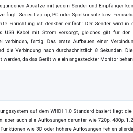
egangenen Absätze mit jedem Sender und Empfänger kompa
erfügt. Sei es Laptop, PC oder Spielkonsole bzw. Fernseher
amte Einrichtung ist denkbar einfach: Der Sender wird i
s USB Kabel mit Strom versorgt, gleiches gilt für den 
l verbinden, fertig. Das erste Aufbauen einer Verbindu
nd die Verbindung nach durchschnittlich 8 Sekunden. Di
lt werden, da das Gerät wie ein angesteckter Monitor behan
ungssystem auf dem WHDI 1.0 Standard basiert liegt die
ln, aber auch alle Auflösungen darunter wie 720p, 480p, 1.
. Funktionen wie 3D oder höhere Auflösungen fehlen allerd