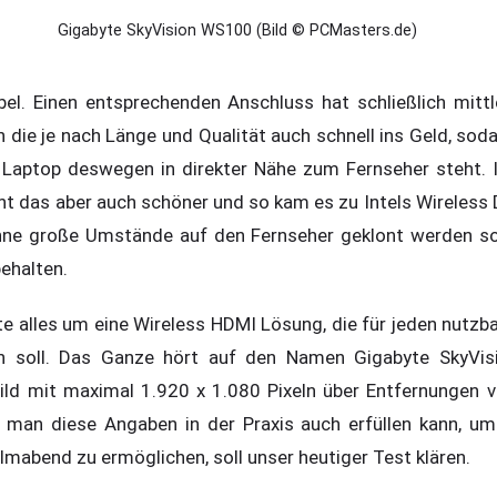
Gigabyte SkyVision WS100 (Bild © PCMasters.de)
bel. Einen entsprechenden Anschluss hat schließlich mittl
 die je nach Länge und Qualität auch schnell ins Geld, sod
r Laptop deswegen in direkter Nähe zum Fernseher steht. 
ht das aber auch schöner und so kam es zu Intels Wireless 
hne große Umstände auf den Fernseher geklont werden soll
ehalten.
e alles um eine Wireless HDMI Lösung, die für jeden nutzba
en soll. Das Ganze hört auf den Namen Gigabyte SkyVi
ild mit maximal 1.920 x 1.080 Pixeln über Entfernungen 
 man diese Angaben in der Praxis auch erfüllen kann, um
lmabend zu ermöglichen, soll unser heutiger Test klären.