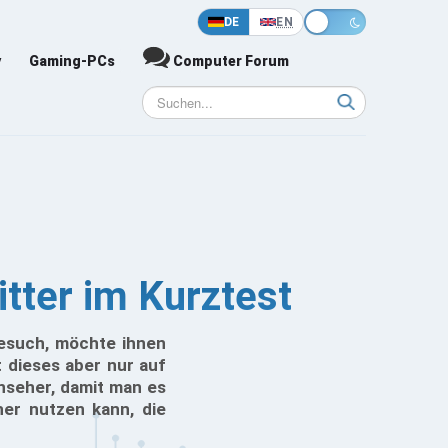
DE
EN
y
Gaming-PCs
Computer Forum
ter im Kurztest
Besuch, möchte ihnen
t dieses aber nur auf
nseher, damit man es
er nutzen kann, die