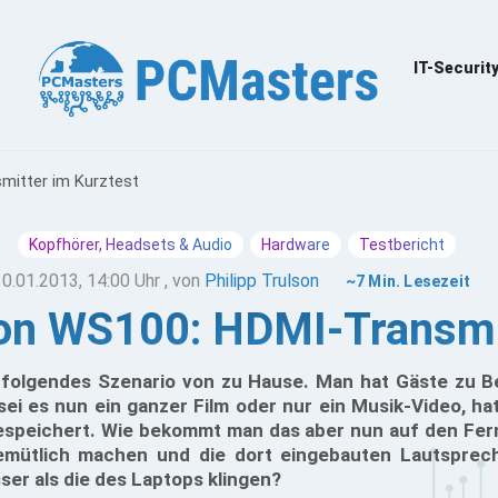
IT-Securit
mitter im Kurztest
Kopfhörer, Headsets & Audio
Hardware
Testbericht
30.01.2013, 14:00 Uhr
, von
Philipp Trulson
~7 Min. Lesezeit
on WS100: HDMI-Transmit
ht folgendes Szenario von zu Hause. Man hat Gäste zu 
sei es nun ein ganzer Film oder nur ein Musik-Video, ha
speichert. Wie bekommt man das aber nun auf den Fer
emütlich machen und die dort eingebauten Lautsprech
ser als die des Laptops klingen?