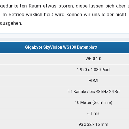
gedunkelten Raum etwas stören, diese lassen sich aber a
 Betrieb wirklich heiß wird können wir uns leider nicht e
t ausgehen.
Gigabyte SkyVision WS100 Datenblatt
WHDI 1.0
1.920 x 1.080 Pixel
HDMI
5.1 Kanäle / bis 48 kHz 24 Bit
10 Meter (Sichtlinie)
< 1 ms
93 x 32 x 16 mm