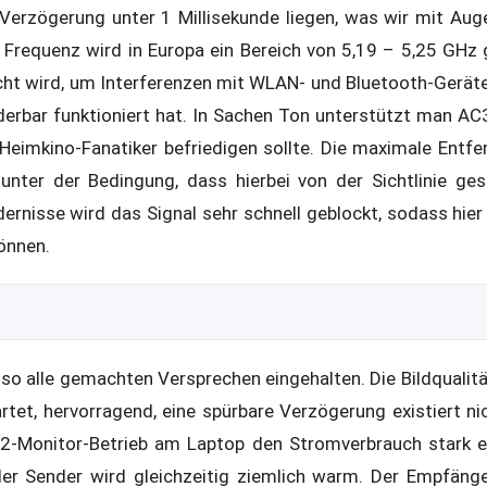
 Verzögerung unter 1 Millisekunde liegen, was wir mit Au
 Frequenz wird in Europa ein Bereich von 5,19 – 5,25 GHz 
cht wird, um Interferenzen mit WLAN- und Bluetooth-Gerät
derbar funktioniert hat. In Sachen Ton unterstützt man AC
Heimkino-Fanatiker befriedigen sollte. Die maximale Entf
 unter der Bedingung, dass hierbei von der Sichtlinie ge
rnisse wird das Signal sehr schnell geblockt, sodass hie
önnen.
lso alle gemachten Versprechen eingehalten. Die Bildqualitä
rtet, hervorragend, eine spürbare Verzögerung existiert nic
2-Monitor-Betrieb am Laptop den Stromverbrauch stark e
 der Sender wird gleichzeitig ziemlich warm. Der Empfäng