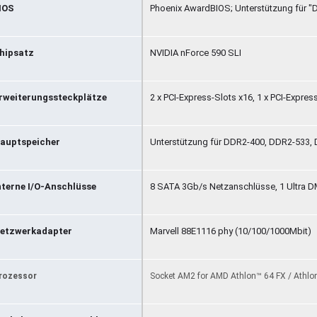
IOS
Phoenix AwardBIOS; Unterstützung für "
hipsatz
NVIDIA nForce 590 SLI
rweiterungssteckplätze
2 x PCI-Express-Slots x16, 1 x PCI-Express
auptspeicher
Unterstützung für DDR2-400, DDR2-533, 
nterne I/O-Anschlüsse
8 SATA 3Gb/s Netzanschlüsse, 1 Ultra DM
etzwerkadapter
Marvell 88E1116 phy (10/100/1000Mbit)
rozessor
Socket AM2 for AMD Athlon™ 64 FX / Athlo