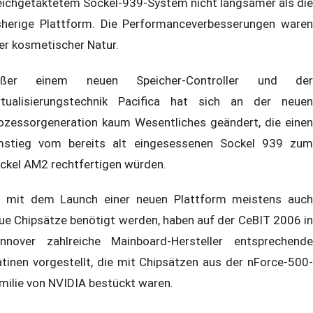
eichgetaktetem Sockel-939-System nicht langsamer als die
sherige Plattform. Die Performanceverbesserungen waren
er kosmetischer Natur.
ußer einem neuen Speicher-Controller und der
rtualisierungstechnik Pacifica hat sich an der neuen
ozessorgeneration kaum Wesentliches geändert, die einen
stieg vom bereits alt eingesessenen Sockel 939 zum
ckel AM2 rechtfertigen würden.
 mit dem Launch einer neuen Plattform meistens auch
ue Chipsätze benötigt werden, haben auf der CeBIT 2006 in
nnover zahlreiche Mainboard-Hersteller entsprechende
atinen vorgestellt, die mit Chipsätzen aus der nForce-500-
milie von NVIDIA bestückt waren.