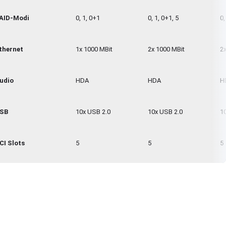
AID-Modi
0, 1, 0+1
0, 1, 0+1, 5
0,
thernet
1x 1000 MBit
2x 1000 MBit
2
udio
HDA
HDA
H
SB
10x USB 2.0
10x USB 2.0
1
CI Slots
5
5
5