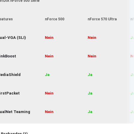
VIDIA nForce 500 Serie
eatures
nForce 500
nForce 570 Ultra
n
ual-VGA (SLI)
Nein
Nein
J
inkBoost
Nein
Nein
N
ediaShield
Ja
Ja
J
irstPacket
Nein
Ja
J
ualNet Teaming
Nein
Ja
J
 Probanden (1)