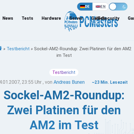
DE
EN
News
Tests
Hardware
Server
Games
IT-Security
Ga
»
Testbericht
»
Sockel-AM2-Roundup: Zwei Platinen für den AM2
im Test
Testbericht
4.01.2007, 23:55 Uhr
, von
Andreas Bunen
~23 Min. Lesezeit
Sockel-AM2-Roundup:
Zwei Platinen für den
AM2 im Test