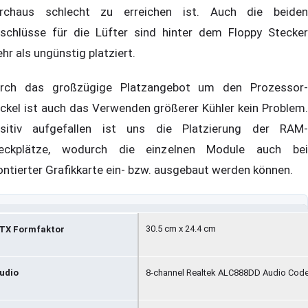
rchaus schlecht zu erreichen ist. Auch die beiden
schlüsse für die Lüfter sind hinter dem Floppy Stecker
hr als ungünstig platziert.
rch das großzügige Platzangebot um den Prozessor-
ckel ist auch das Verwenden größerer Kühler kein Problem.
sitiv aufgefallen ist uns die Platzierung der RAM-
eckplätze, wodurch die einzelnen Module auch bei
ntierter Grafikkarte ein- bzw. ausgebaut werden können.
30.5 cm x 24.4 cm
TX Formfaktor
udio
8-channel Realtek ALC888DD Audio Codec;