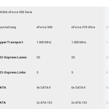
VIDIA nForce 500 Serie
usstattung
nForce 500
nForce 570 Ultra
n
yperTransport
1.000 MHz
1.000 MHz
1
CI-Express Lanes
20
20
2
CI-Express Links
5
5
6
ATA
4x SATA-II
6x SATA-II
6x
ATA
2x ATA-133
2x ATA-133
2