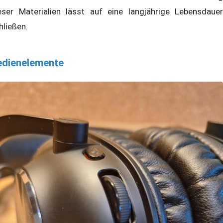
eser Materialien lässt auf eine langjährige Lebensdauer
hließen.
edienelemente