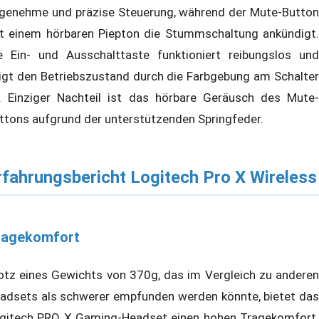
genehme und präzise Steuerung, während der Mute-Button
t einem hörbaren Piepton die Stummschaltung ankündigt.
e Ein- und Ausschalttaste funktioniert reibungslos und
igt den Betriebszustand durch die Farbgebung am Schalter
. Einziger Nachteil ist das hörbare Geräusch des Mute-
ttons aufgrund der unterstützenden Springfeder.
rfahrungsbericht Logitech Pro X Wireless
ragekomfort
otz eines Gewichts von 370g, das im Vergleich zu anderen
adsets als schwerer empfunden werden könnte, bietet das
gitech PRO X Gaming-Headset einen hohen Tragekomfort.