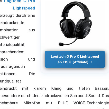
as
Logitech G Pro
 Lightspeed
erzeugt durch eine
eindruckende
ombination aus
chwertiger
terialqualität,
sprechendem
Logitech G Pro X Lightspeed
esign und
ab 119 € (Affiliate)
rausragenden
unktionen. Die
undqualität
eindruckt mit klarem Klang und tiefen Bässen,
sbesondere durch den eindrucksvollen Surround-Sound. Das
bnehmbare Mikrofon mit BLUE VO!CE-Technologie