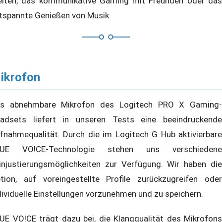
lten, das kommunikative Gaming mit Freunden oder das
tspannte Genießen von Musik.
ikrofon
s abnehmbare Mikrofon des Logitech PRO X Gaming-
adsets liefert in unseren Tests eine beeindruckende
fnahmequalität. Durch die im Logitech G Hub aktivierbare
LUE VO!CE-Technologie stehen uns verschiedene
injustierungsmöglichkeiten zur Verfügung. Wir haben die
tion, auf voreingestellte Profile zurückzugreifen oder
dividuelle Einstellungen vorzunehmen und zu speichern.
UE VO!CE trägt dazu bei, die Klangqualität des Mikrofons