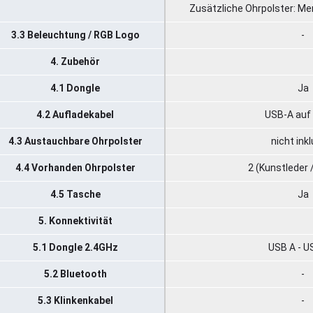
Zusätzliche Ohrpolster: M
3.3 Beleuchtung / RGB Logo
-
4. Zubehör
4.1 Dongle
Ja
4.2 Aufladekabel
USB-A auf
4.3 Austauchbare Ohrpolster
nicht ink
4.4 Vorhanden Ohrpolster
2 (Kunstleder 
4.5 Tasche
Ja
5. Konnektivität
5.1 Dongle 2.4GHz
USB A - U
5.2 Bluetooth
-
5.3 Klinkenkabel
-