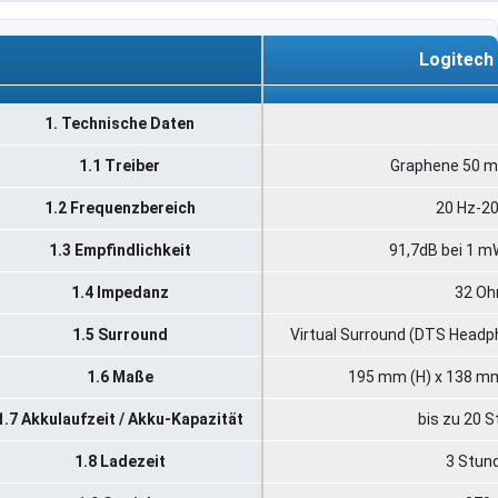
Logitech
Logitech
1. Technische Daten
1.1 Treiber
Graphene 50 
1.2 Frequenzbereich
20 Hz-20
1.3 Empfindlichkeit
91,7dB bei 1 m
1.4 Impedanz
32 O
1.5 Surround
Virtual Surround (DTS Headph
1.6 Maße
195 mm (H) x 138 mm
1.7 Akkulaufzeit / Akku-Kapazität
bis zu 20 
1.8 Ladezeit
3 Stun