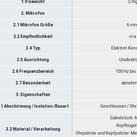
1.9 Gewicht
370
2. Mikrofon
2.1 Mikrofon Größe
6 m
2.2 Empfindlichkeit
n/a
2.4 Typ
Elektret-Kon
2.5 Ausrichtung
Unidirekt
2.6 Frequenzbereich
100 Hz bis
2.7 Besonderheit
abnehm
3. Eigenschaften
.1 Abschirmung / Isolation /Bauart
Geschlossen / Oh
Gabelstück: 
Kopfbügel:
3.2 Material / Verarbeitung
Ohrpolster und Kopfpolster: M