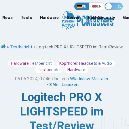
DE
EN
News
Tests
Hardware
Server
Games
IT-Security
Ga
»
Testbericht
»
Logitech PRO X LIGHTSPEED im Test/Review
Hardware Testbericht
Kopfhörer, Headsets & Audio
Testbericht
Hardware
06.05.2024, 07:46 Uhr
, von
Wladislaw Martaler
~8 Min. Lesezeit
Logitech PRO X
LIGHTSPEED im
Test/Review