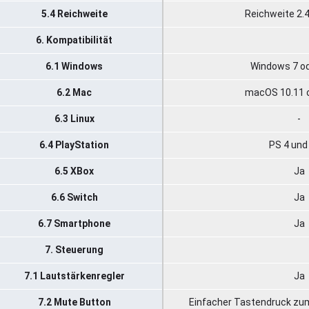
5.4 Reichweite
Reichweite 2.
6. Kompatibilität
6.1 Windows
Windows 7 od
6.2 Mac
macOS 10.11 o
6.3 Linux
-
6.4 PlayStation
PS 4 und
6.5 XBox
Ja
6.6 Switch
Ja
6.7 Smartphone
Ja
7. Steuerung
7.1 Lautstärkenregler
Ja
7.2 Mute Button
Einfacher Tastendruck zum