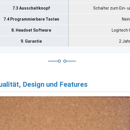
7.3 Ausschaltknopf
Schalter zum Ein- 
7.4 Programmierbare Tasten
Nein
8. Headset Software
Logitech 
9. Garantie
2 Jah
ualität, Design und Features