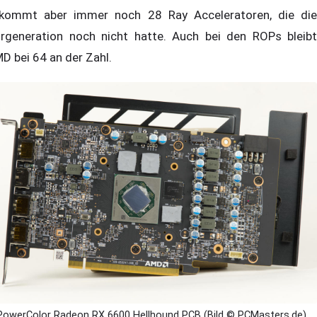
kommt aber immer noch 28 Ray Acceleratoren, die die
rgeneration noch nicht hatte. Auch bei den ROPs bleibt
D bei 64 an der Zahl.
PowerColor Radeon RX 6600 Hellhound PCB (Bild © PCMasters.de)