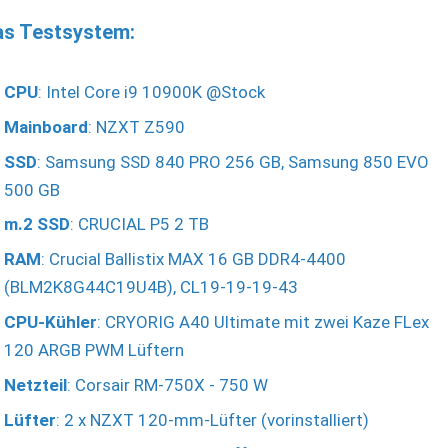
as Testsystem:
CPU
: Intel Core i9 10900K @Stock
Mainboard
: NZXT Z590
SSD
: Samsung SSD 840 PRO 256 GB, Samsung 850 EVO
500 GB
m.2 SSD
: CRUCIAL P5 2 TB
RAM
: Crucial Ballistix MAX 16 GB DDR4-4400
(BLM2K8G44C19U4B), CL19-19-19-43
CPU-Kühler
: CRYORIG A40 Ultimate mit zwei Kaze FLex
120 ARGB PWM Lüftern
Netzteil
: Corsair RM-750X - 750 W
Lüfter
: 2 x NZXT 120-mm-Lüfter (vorinstalliert)