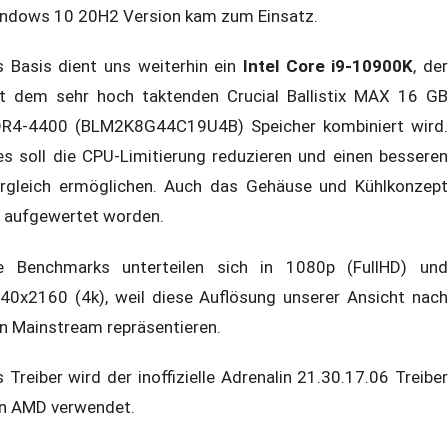
ndows 10 20H2 Version kam zum Einsatz.
s Basis dient uns weiterhin ein
Intel Core i9-10900K
, de
t dem sehr hoch taktenden Crucial Ballistix MAX 16 GB
R4-4400 (BLM2K8G44C19U4B) Speicher kombiniert wird.
es soll die CPU-Limitierung reduzieren und einen besseren
rgleich ermöglichen. Auch das Gehäuse und Kühlkonzept
t aufgewertet worden.
e Benchmarks unterteilen sich in 1080p (FullHD) und
40x2160 (4k), weil diese Auflösung unserer Ansicht nach
n Mainstream repräsentieren.
s Treiber wird der inoffizielle Adrenalin 21.30.17.06 Treiber
n AMD verwendet.