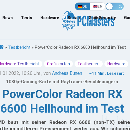
DE
EN
News
Tests
Hardware
Server
Games
IT-Security
Ga
»
Testbericht
»
PowerColor Radeon RX 6600 Hellhound im Test
Hardware Testbericht
Grafikkarten
Testbericht
Hardware
1.01.2022, 10:20 Uhr
, von
Andreas Bunen
~11 Min. Lesezeit
1080p-Gaming-Karte mit Raytracer-Beschleunigern
PowerColor Radeon RX
6600 Hellhound im Test
D baut mit seiner Radeon RX 6600 (non-TX) seine
otte im mittleren Preissegment weiter aus. Wir schauen