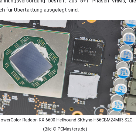
annungsversorgung besteht aus 5+1 Phasen VRMs, die
ch für Übertaktung ausgelegt sind.
PowerColor Radeon RX 6600 Hellhound SKhynx-H56CBM24MIR-S2C
(Bild © PCMasters.de)