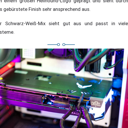
n einem großen Hellhound-Logo geprägt und sieht durch
s gebürstete Finish sehr ansprechend aus.
r Schwarz-Weiß-Mix sieht gut aus und passt in viele
steme.