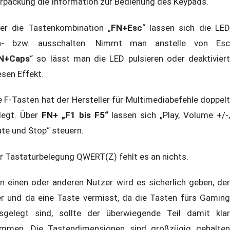
rpackung die Information zur Bedienung des Keypads.
er die Tastenkombination „
FN+Esc
“ lassen sich die LE
n- bzw. ausschalten. Nimmt man anstelle von Esc
N+Caps
“ so lässt man die LED pulsieren oder deaktiviert
esen Effekt.
e F-Tasten hat der Hersteller für Multimediabefehle doppelt
legt. Über
FN+ „F1 bis F5“
lassen sich „Play, Volume +/-
te und Stop“ steuern.
r Tastaturbelegung QWERT(Z) fehlt es an nichts.
n einen oder anderen Nutzer wird es sicherlich geben, der
er und da eine Taste vermisst, da die Tasten fürs Gaming
sgelegt sind, sollte der überwiegende Teil damit klar
mmen. Die Tastendimensionen sind großzügig gehalten