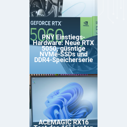
PNY Einstiegs-
Hardware: Neue RTX
5050, güsntige
NVMe-SSDs und
DDR4-Speicherserie
ACEMAGIC RX16