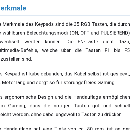
erkmale
e Merkmale des Keypads sind die 35 RGB Tasten, die durch
e wählbaren Beleuchtungsmodi (ON, OFF und PULSIEREND)
wechselt werden können. Die FN-Taste dient dazu,
ltimedia-Befehle, welche über die Tasten F1 bis F5
nzustellen sind.
s Keypad ist kabelgebunden, das Kabel selbst ist gesleevt,
4 Meter lang und sorgt so für störungsfreies Gaming.
s ergonomische Design und die Handauflage ermöglichen
im Gaming, dass die nötigen Tasten gut und schnell
reicht werden, ohne dabei ungewollte Tasten zu drücken.
e Handauflage hat eine Tiefe von ca. 80 mm, ist an der