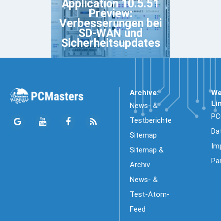
Application 10.5.51
Preview:
Verbesserungen bei
SD-WAN und
Sicherheitsupdates
Archive:
We
Li
News- &
PC
Testberichte
Da
Sitemap
Im
Sitemap &
Pa
Archiv
News- &
Test-Atom-
Feed