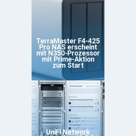
TerraMaster F4-425
Pro NAS erscheint
mit N350-Prozessor
mit Prime-Aktion
zum Start
UniFi Network