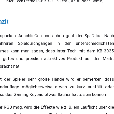
Inter-Tech Eterno RGB KB-3035 Test (Bild © Patric Comin)
azit
spacken, Anschließen und schon geht der Spaß los! Nach
hreren Spieldurchgängen in den unterschiedlichsten
mes kann man sagen, dass Inter-Tech mit dem KB-3035
n gutes und preislich attraktives Produkt auf den Markt
bracht hat
t der Spieler sehr große Hände wird er bemerken, dass
ndauflage möglicherweise etwas zu kurz ausfällt oder
ss das Gaming Keypad etwas flacher hätte sein können.
r RGB mag, wird die Effekte wie z. B. ein Lauflicht über die