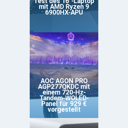
Test des 16"-Laptop
mit AMD Ryzen 9
6900HX-APU
AOC AGON PRO
AGP277QKDC mit
einem 720-Hz-
Tandem-WOLED-
Panel für 929 €
vorgestellt