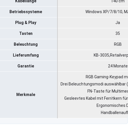
Kabellänge
140 cm
Betriebssysteme
Windows XP/7/8/10, MA
Plug & Play
Ja
Tasten
35
Beleuchtung
RGB
Lieferumfang
KB-3035,Retailver
Garantie
24 Monate
RGB Gaming-Keypad mi
Drei Beleuchtungsmodi auswählbar 
FN-Taste für Multime
Merkmale
Gesleevtes Kabel mit Ferritkern f
Ergonomisches 
Handballenauf