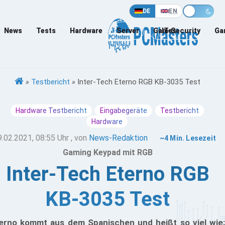
DE
EN
News
Tests
Hardware
Server
Games
IT-Security
Ga
»
Testbericht
»
Inter-Tech Eterno RGB KB-3035 Test
Hardware Testbericht
Eingabegeräte
Testbericht
Hardware
9.02.2021, 08:55 Uhr
, von
News-Redaktion
~4 Min. Lesezeit
Gaming Keypad mit RGB
Inter-Tech Eterno RGB
KB-3035 Test
erno kommt aus dem Spanischen und heißt so viel wie: