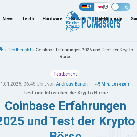
DE
EN
News
Tests
Hardware
Server
Games
IT-Security
Ga
»
Testbericht
»
Coinbase Erfahrungen 2025 und Test der Krypto
Börse
Testbericht
1.01.2025, 06:45 Uhr
, von
Andreas Bunen
~5 Min. Lesezeit
Test und Infos über die Krypto Börse
Coinbase Erfahrungen
2025 und Test der Krypto
Börse