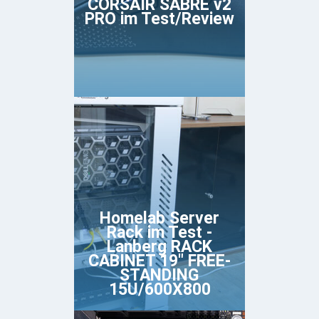
CORSAIR SABRE v2
PRO im Test/Review
Homelab Server
Rack im Test -
Lanberg RACK
CABINET 19" FREE-
STANDING
15U/600X800