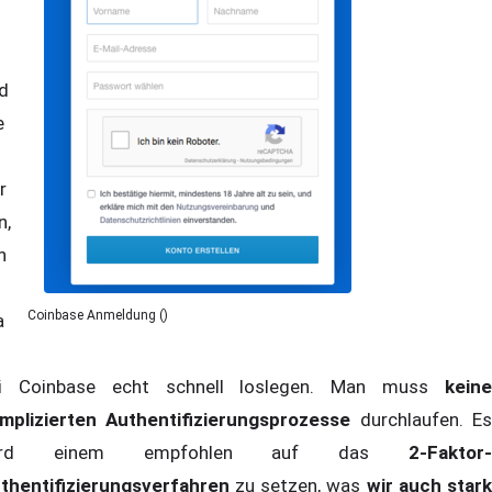
d
e
r
n,
n
Coinbase Anmeldung ()
a
i Coinbase echt schnell loslegen. Man muss
keine
mplizierten Authentifizierungsprozesse
durchlaufen. E
ird einem empfohlen auf das
2-Faktor-
thentifizierungsverfahren
zu setzen, was
wir auch star