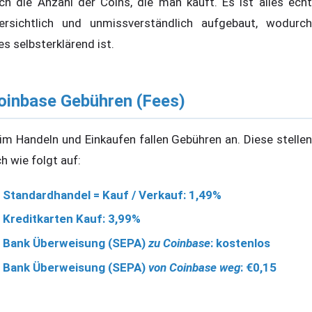
ch die Anzahl der Coins, die man kauft. Es ist alles echt
ersichtlich und unmissverständlich aufgebaut, wodurch
les selbsterklärend ist.
oinbase Gebühren (Fees)
im Handeln und Einkaufen fallen Gebühren an. Diese stellen
ch wie folgt auf:
Standardhandel = Kauf / Verkauf: 1,49%
Kreditkarten Kauf: 3,99%
Bank Überweisung (SEPA)
zu Coinbase
: kostenlos
Bank Überweisung (SEPA)
von Coinbase weg
: €0,15