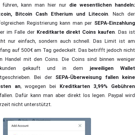
 führen, kann man hier nur
die wesentlichen handeln:
tcoin, Bitcoin Cash Etherium und Litecoin
. Nach de
folgreichen Registrierung kann man per
SEPA-Einzahlung
er im Falle der
Kreditkarte
direkt Coins kaufen
. Das is
cht nur einfach, sondern auch schnell. Das Limit ist am
fang auf 500€ am Tag gedeckelt. Das betrifft jedoch nicht
n Handel mit den Coins. Die Coins sind binnen weniger
ekunden gekauft und in dem
jeweiligen Walle
tgeschrieben. Bei der
SEPA-Überweisung fallen kein
sten an
, wogegen bei
Kreditkarten 3,99% Gebühre
fallen. Dafür kann man aber direkt los legen. Paypal wird
rzeit nicht unterstützt.