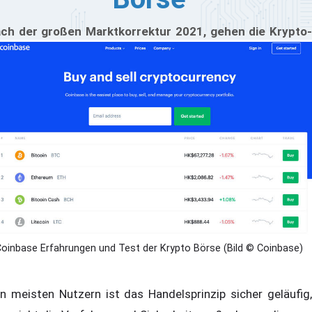
ch der großen Marktkorrektur 2021, gehen die Krypto-
hrungskurse wieder stark nach oben. Investoren und
mer mehr unerfahrene Nutzer handeln wieder mehr und
ufen Kryptowährungen, wie Bitcoin (BTC), Bitcoin Cash
CH) Litecoin (LTC) oder auch Etherium (ETH) oder
tcoin Cash (BCH). Wir haben in einem Langzeittest die
attformen unter die Lupe genommen und in diesem Test
sere Erfahrungen von 2021 bis 2025 mit Coinbase
sammengetragen.
oinbase Erfahrungen und Test der Krypto Börse (Bild © Coinbase)
n meisten Nutzern ist das Handelsprinzip sicher geläufig,