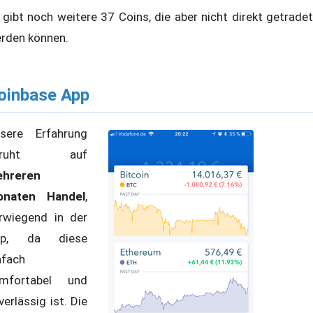
 gibt noch weitere 37 Coins, die aber nicht direkt getradet
rden können.
oinbase App
sere Erfahrung
eruht auf
hreren
onaten Handel
,
rwiegend in der
pp, da diese
nfach
mfortabel und
verlässig ist. Die