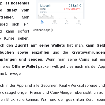
p ist kostenlos
nd direkt vom
treiber.
Man
gged sich ein,
Coinbase App ()
d kann sofort
e Kurse sehen.
uch den
Zugriff auf seine Wallets
hat man,
kann Geld
buchen sowie einzahlen
und die
Kryptowährunge
pfangen und senden
. Wenn man seine Coins auf ein
cheres
Offline-Wallet
packen will, geht es auch als der Ap
ne Umwege.
ch in der App sind alle Gebühren, Kauf-/Verkaufspreise und
e dazugehörigen Preise und Coin-Mengen übersichtlich auf
nen Blick zu erkennen. Während der gesamten Zeit haben