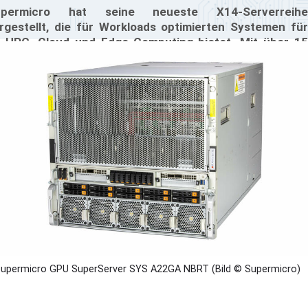
upermicro hat seine neueste X14-Serverreihe
rgestellt, die für Workloads optimierten Systemen für
, HPC, Cloud und Edge-Computing bietet. Mit über 15
oduktfamilien werden diese Systeme von Intels
uesten Xeon-Prozessoren angetrieben und sind so
onzipiert, dass sie die Leistungs- und
ffizienzanforderungen moderner Rechenzentren,
ternehmen und Serviceanbieter erfüllen.
upermicro GPU SuperServer SYS A22GA NBRT (Bild © Supermicro)