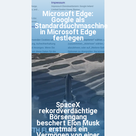
Microsoft Edge:
Google als
Standardsuchmaschine
in Microsoft Edge
festlegen
SpaceX
rekordverdächtige
Börsengang
beschert Elon Musk
erstmals ein
Vermögen von einer