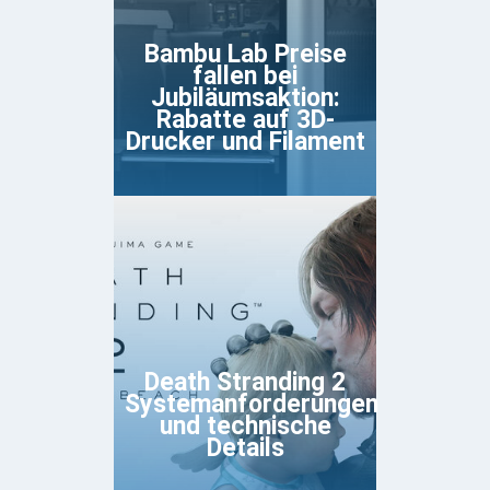
Bambu Lab Preise
fallen bei
Jubiläumsaktion:
Rabatte auf 3D-
Drucker und Filament
Death Stranding 2
Systemanforderungen
und technische
Details