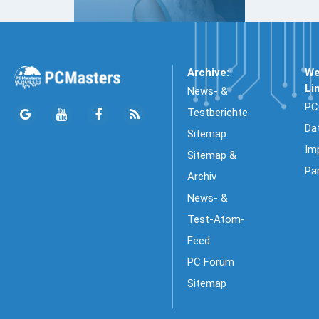
Archive:
We
Li
News- &
PC
Testberichte
Da
Sitemap
Im
Sitemap &
Pa
Archiv
News- &
Test-Atom-
Feed
PC Forum
Sitemap