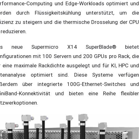
rformance-Computing und Edge-Workloads optimiert und
rden durch Flüssigkeitskühlung unterstützt, um die
fizienz zu steigern und die thermische Drosselung der CPU
 reduzieren.
as neue Supermicro X14 SuperBlade® bietet
nfigurationen mit 100 Servern und 200 GPUs pro Rack, die
r eine maximale Rackdichte ausgelegt und für KI, HPC und
tenanalyse optimiert sind. Diese Systeme verfügen
ßerdem über integrierte 100G-Ethernet-Switches und
finiBand-Konnektivität und bieten eine Reihe flexibler
tzwerkoptionen.