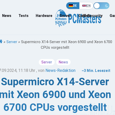
DE
EN
News
Tests
Hardware
Server
Games
IT-Security
Ga
»
Server
»
Supermicro X14-Server mit Xeon 6900 und Xeon 6700
CPUs vorgestellt
Server
News
7.09.2024, 11:18 Uhr
, von
News-Redaktion
~3 Min. Lesezeit
Supermicro X14-Server
mit Xeon 6900 und Xeon
6700 CPUs vorgestellt