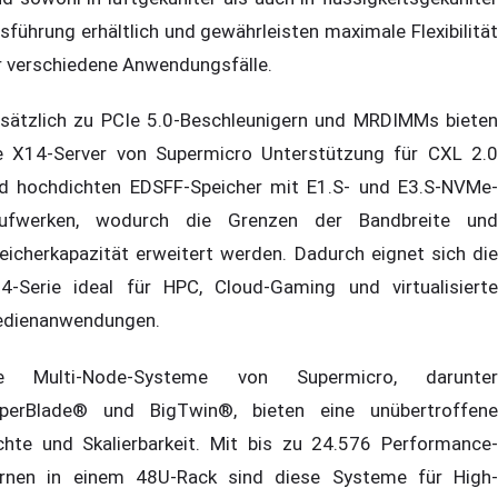
sführung erhältlich und gewährleisten maximale Flexibilität
r verschiedene Anwendungsfälle.
sätzlich zu PCIe 5.0-Beschleunigern und MRDIMMs bieten
e X14-Server von Supermicro Unterstützung für CXL 2.0
d hochdichten EDSFF-Speicher mit E1.S- und E3.S-NVMe-
ufwerken, wodurch die Grenzen der Bandbreite und
eicherkapazität erweitert werden. Dadurch eignet sich die
4-Serie ideal für HPC, Cloud-Gaming und virtualisierte
dienanwendungen.
e Multi-Node-Systeme von Supermicro, darunter
perBlade® und BigTwin®, bieten eine unübertroffene
chte und Skalierbarkeit. Mit bis zu 24.576 Performance-
rnen in einem 48U-Rack sind diese Systeme für High-