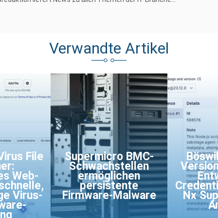
Verwandte Artikel
irus File
Supermicro BMC-
Böswil
er:
Schwachstellen
Version
es Web-
ermöglichen
Ent
schnelle,
persistente
Credenti
ge Virus-
Firmware-Malware
Nx Sup
ware-
A
ung