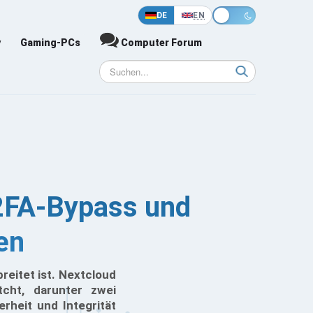
DE
EN
y
Gaming-PCs
Computer Forum
 2FA-Bypass und
en
reitet ist. Nextcloud
tcht, darunter zwei
rheit und Integrität