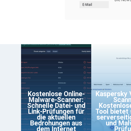
E-Mail
Kostenlose Online-
Kaspersky V
Malware-Scanner:
Scann
Schnelle Datei- und
Kostenlos
Link-Prüfungen für
Tool bietet 
die aktuellen
serverseiti
Bedrohungen aus
und Mal
dem Internet
Prüf