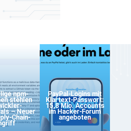
lige npm-
PayPal-Logins mit
en stehlen
Klartext-Passwort:
wickler-
15,8 Mio. Accounts
als – Neuer
im Hacker-Forum
ply-Chain-
angeboten
ngriff