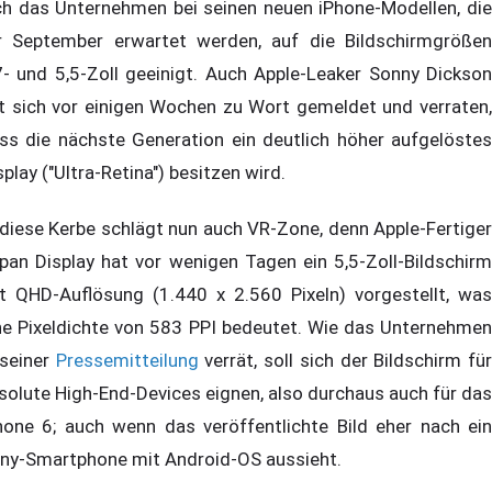
ch das Unternehmen bei seinen neuen iPhone-Modellen, die
r September erwartet werden, auf die Bildschirmgrößen
7- und 5,5-Zoll geeinigt. Auch Apple-Leaker Sonny Dickson
t sich vor einigen Wochen zu Wort gemeldet und verraten,
ss die nächste Generation ein deutlich höher aufgelöstes
splay ("Ultra-Retina") besitzen wird.
 diese Kerbe schlägt nun auch VR-Zone, denn Apple-Fertiger
pan Display hat vor wenigen Tagen ein 5,5-Zoll-Bildschirm
t QHD-Auflösung (1.440 x 2.560 Pixeln) vorgestellt, was
ne Pixeldichte von 583 PPI bedeutet. Wie das Unternehmen
 seiner
Pressemitteilung
verrät, soll sich der Bildschirm für
solute High-End-Devices eignen, also durchaus auch für das
hone 6; auch wenn das veröffentlichte Bild eher nach ein
ny-Smartphone mit Android-OS aussieht.