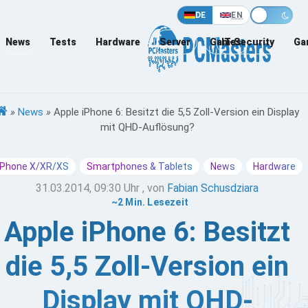
DE
EN
News
Tests
Hardware
Server
Games
IT-Security
Ga
»
News
»
Apple iPhone 6: Besitzt die 5,5 Zoll-Version ein Display
mit QHD-Auflösung?
iPhone X/XR/XS
Smartphones & Tablets
News
Hardware
31.03.2014, 09:30 Uhr
, von
Fabian Schusdziara
~2 Min. Lesezeit
Apple iPhone 6: Besitzt
die 5,5 Zoll-Version ein
Display mit QHD-