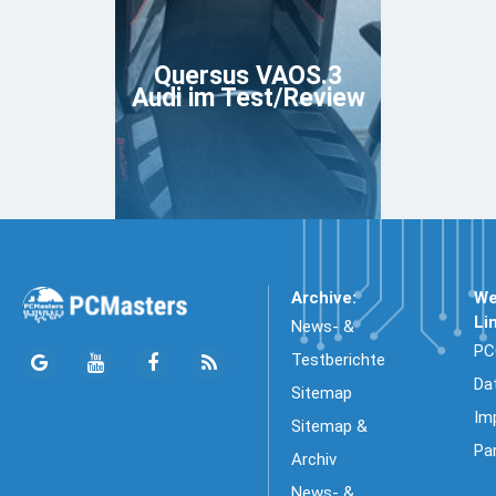
Quersus VAOS.3
Audi im Test/Review
Archive:
We
Li
News- &
PC
Testberichte
Da
Sitemap
Im
Sitemap &
Pa
Archiv
News- &