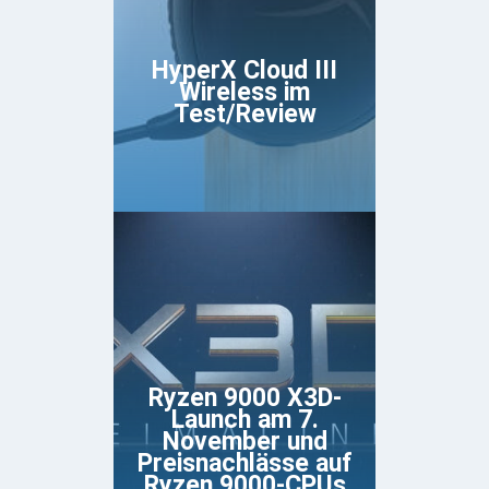
HyperX Cloud III
Wireless im
Test/Review
Ryzen 9000 X3D-
Launch am 7.
November und
Preisnachlässe auf
Ryzen 9000-CPUs