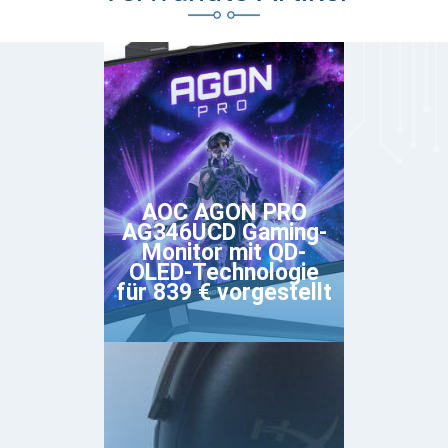
AOC AGON PRO
AG346UCD Gaming-
Monitor mit QD-
OLED-Technologie
für 839 € vorgestellt