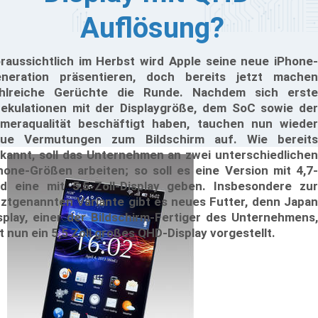
Auflösung?
raussichtlich im Herbst wird Apple seine neue iPhone-
neration präsentieren, doch bereits jetzt machen
hlreiche Gerüchte die Runde. Nachdem sich erste
ekulationen mit der Displaygröße, dem SoC sowie der
meraqualität beschäftigt haben, tauchen nun wieder
ue Vermutungen zum Bildschirm auf. Wie bereits
kannt, soll das Unternehmen an zwei unterschiedlichen
hone-Größen arbeiten; so soll es eine Version mit 4,7-
d eine mit 5,5-Zoll-Display geben. Insbesondere zur
tztgenannten Variante gibt es neues Futter, denn Japan
splay, einer der Bildschirm-Fertiger des Unternehmens,
t nun ein 5,5 Zoll großes QHD-Display vorgestellt.