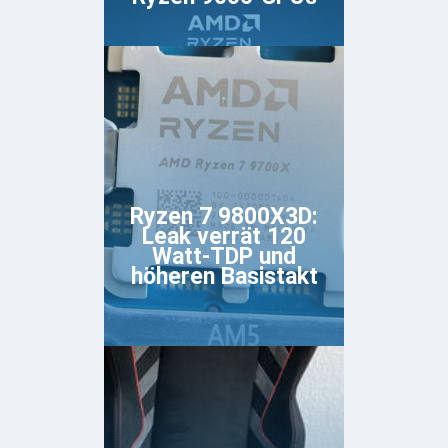
Ryzen 7 9800X3D:
Leak verrät 120
Watt-TDP und
höheren Basistakt