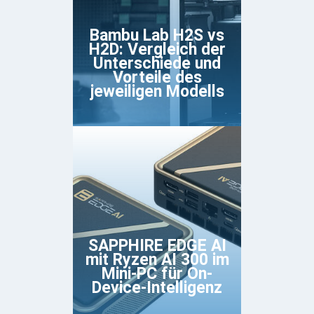
Bambu Lab H2S vs
H2D: Vergleich der
Unterschiede und
Vorteile des
jeweiligen Modells
SAPPHIRE EDGE AI
mit Ryzen AI 300 im
Mini-PC für On-
Device-Intelligenz