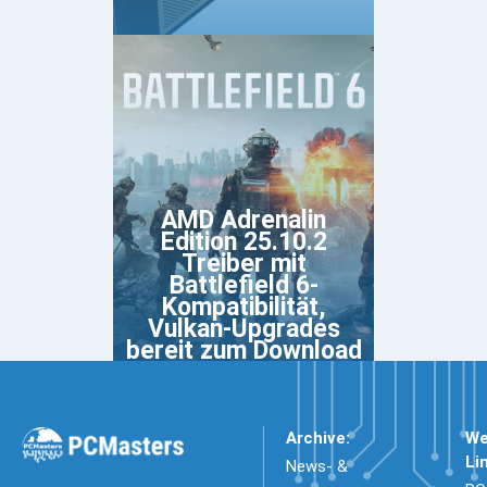
AMD Adrenalin
Edition 25.10.2
Treiber mit
Battlefield 6-
Kompatibilität,
Vulkan-Upgrades
bereit zum Download
Archive:
We
Li
News- &