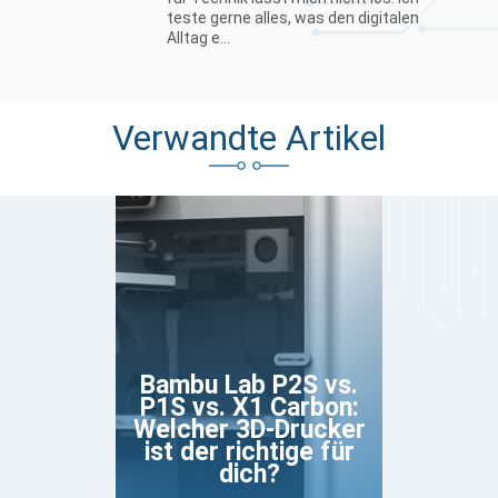
teste gerne alles, was den digitalen
Alltag e...
Verwandte Artikel
Bambu Lab P2S vs.
P1S vs. X1 Carbon:
Welcher 3D-Drucker
ist der richtige für
dich?