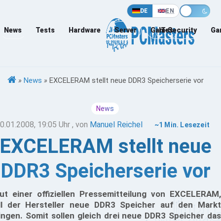
DE
EN
News
Tests
Hardware
Server
Games
IT-Security
Ga
»
News
»
EXCELERAM stellt neue DDR3 Speicherserie vor
News
0.01.2008, 19:05 Uhr
, von
Manuel Reichel
~1 Min. Lesezeit
EXCELERAM stellt neue
DDR3 Speicherserie vor
ut einer offiziellen Pressemitteilung von EXCELERAM,
ll der Hersteller neue DDR3 Speicher auf den Markt
ingen. Somit sollen gleich drei neue DDR3 Speicher das