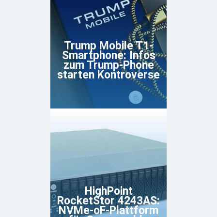
Trump Mobile T1-
Smartphone: Infos
zum Trump-Phone
starten Kontroverse
HighPoint
RocketStor 4243AS:
NVMe-oF-Plattform