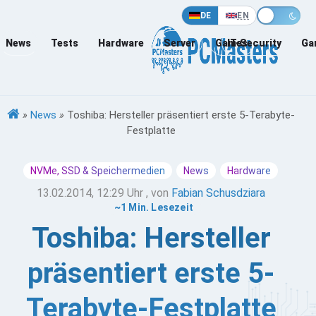
DE
EN
News
Tests
Hardware
Server
Games
IT-Security
Ga
»
News
»
Toshiba: Hersteller präsentiert erste 5-Terabyte-
Festplatte
NVMe, SSD & Speichermedien
News
Hardware
13.02.2014, 12:29 Uhr
, von
Fabian Schusdziara
~1 Min. Lesezeit
Toshiba: Hersteller
präsentiert erste 5-
Terabyte-Festplatte