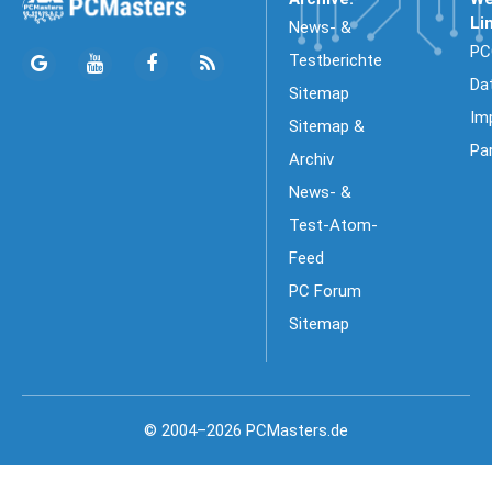
Li
News- &
PC
Testberichte
Da
Sitemap
Im
Sitemap &
Pa
Archiv
News- &
Test-Atom-
Feed
PC Forum
Sitemap
© 2004–2026 PCMasters.de