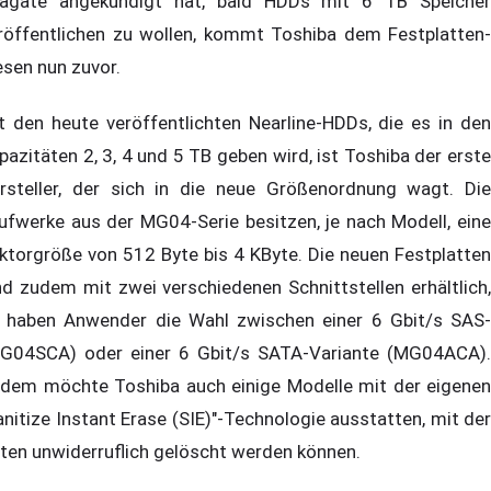
agate angekündigt hat, bald HDDs mit 6 TB Speicher
röffentlichen zu wollen, kommt Toshiba dem Festplatten-
esen nun zuvor.
t den heute veröffentlichten Nearline-HDDs, die es in den
pazitäten 2, 3, 4 und 5 TB geben wird, ist Toshiba der erste
rsteller, der sich in die neue Größenordnung wagt. Die
ufwerke aus der MG04-Serie besitzen, je nach Modell, eine
ktorgröße von 512 Byte bis 4 KByte. Die neuen Festplatten
nd zudem mit zwei verschiedenen Schnittstellen erhältlich,
 haben Anwender die Wahl zwischen einer 6 Gbit/s SAS-
G04SCA) oder einer 6 Gbit/s SATA-Variante (MG04ACA).
dem möchte Toshiba auch einige Modelle mit der eigenen
anitize Instant Erase (SIE)"-Technologie ausstatten, mit der
ten unwiderruflich gelöscht werden können.