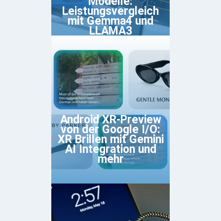
Modelle:
Leistungsvergleich
mit Gemma4 und
LLAMA3
Android XR-Preview
von der Google I/O:
XR Brillen mit Gemini
AI Integration und
mehr