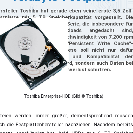
rsteller Toshiba hat gerade eben seine erste 3,5-Zoll-
stplatte mit 5 TB Speicherkapazität vorgestellt. Die
arline-HDDs aus der MG04-Serie, die insbesondere für
ternehmenskritische Workloads angedacht sind,
sitzen eine Umdrehungsgeschwindigkeit von 7.200 rpm
d sind zudem mit einer "Persistent Write Cache"-
chnologie ausgestattet. Diese soll nicht nur dafür
rgen, dass die Leistung und Kompatibilität der
ufwerke weiter optimiert wird, sondern auch Daten bei
nem unerwarteten Spannungsverlust schützen.
Toshiba Enterprise-HDD (Bild © Toshiba)
teien werden immer größer, dementsprechend müssen
ch die Festplattenhersteller nachziehen. Nachdem bereits