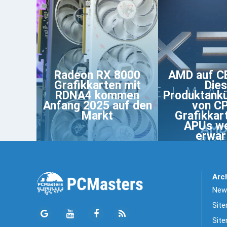
Radeon RX 8000
AMD auf C
Grafikkarten mit
Die
RDNA4 kommen
Produktank
Anfang 2025 auf den
von C
Markt
Grafikkar
APUs w
erwar
Arc
News
Sit
Site