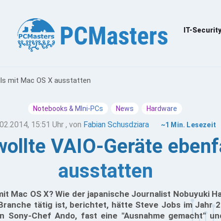
IT-Securit
lls mit Mac OS X ausstatten
Notebooks & MIni-PCs
News
Hardware
02.2014, 15:51 Uhr
, von
Fabian Schusdziara
~1 Min. Lesezeit
wollte VAIO-Geräte ebenf
ausstatten
it Mac OS X? Wie der japanische Journalist Nobuyuki Ha
Branche tätig ist, berichtet, hätte Steve Jobs im Jahr 
en Sony-Chef Ando, fast eine "Ausnahme gemacht" und