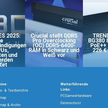
ES 2025:
Crucial stellt DDR5
TREND
se
Pro Overclocking
BG380 8
ündigungen
(OC) DDR5-6400-
PoE++ 
PUs,
RAM in Schwarz und
226 € 
ten und
Weiß vor
erden
tet
hive:
Weiterführende
Links:
- & Testberichte
PCGamesHardware
emap
Datenschutz
map & Archiv