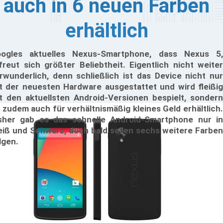
auch in 6 neuen Farben
erhältlich
ogles aktuelles Nexus-Smartphone, dass Nexus 5,
freut sich größter Beliebtheit. Eigentlich nicht weiter
rwunderlich, denn schließlich ist das Device nicht nur
t der neuesten Hardware ausgestattet und wird fleißig
t den aktuellsten Android-Versionen bespielt, sondern
t zudem auch für verhältnismäßig kleines Geld erhältlich.
sher gab es das schnelle Android-Smartphone nur in
iß und Schwarz, doch bald sollen sechs weitere Farben
lgen.