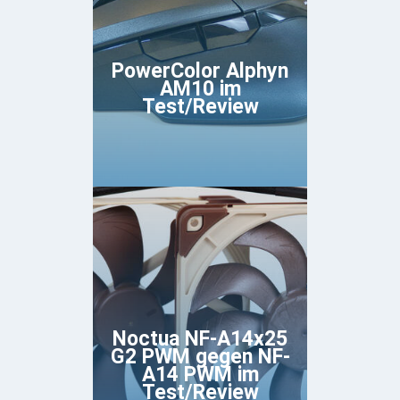
PowerColor Alphyn
AM10 im
Test/Review
Noctua NF-A14x25
G2 PWM gegen NF-
A14 PWM im
Test/Review