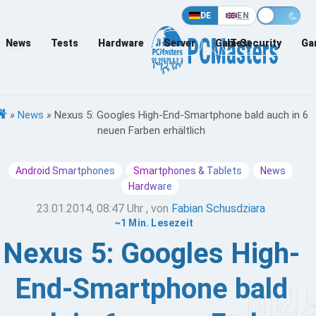
DE
EN
News
Tests
Hardware
Server
Games
IT-Security
Ga
»
News
»
Nexus 5: Googles High-End-Smartphone bald auch in 6
neuen Farben erhältlich
Android Smartphones
Smartphones & Tablets
News
Hardware
23.01.2014, 08:47 Uhr
, von
Fabian Schusdziara
~1 Min. Lesezeit
Nexus 5: Googles High-
End-Smartphone bald