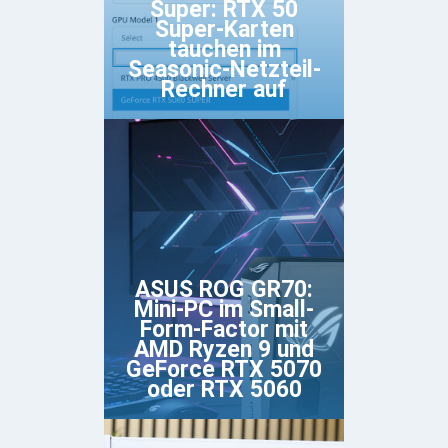
Super: RTX 50
Super-Karten
tauchen im
Seasonic-Netzteil-
Rechner auf
ASUS ROG GR70:
Mini-PC im Small-
Form-Factor mit
AMD Ryzen 9 und
GeForce RTX 5070
oder RTX 5060