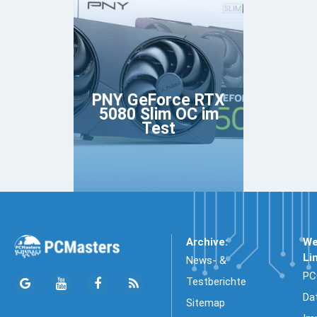
PNY GeForce RTX
5080 Slim OC im
Test
Archive:
We
Li
News- &
PC
Testberichte
Da
Sitemap