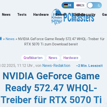
DE
EN
News
Tests
Hardware
Server
Games
IT-Security
Ga
»
News
»
NVIDIA GeForce Game Ready 572.47 WHQL-Treiber für
RTX 5070 Ti zum Download bereit
Grafikkarten
News
Hardware
1.02.2025, 11:12 Uhr
, von
News-Redaktion
~2 Min. Lesezeit
NVIDIA GeForce Game
Ready 572.47 WHQL-
Treiber für RTX 5070 Ti