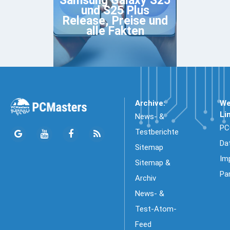
Samsung Galaxy S25
und S25 Plus
Release, Preise und
alle Fakten
Archive:
We
Li
News- &
PC
Testberichte
Da
Sitemap
Im
Sitemap &
Pa
Archiv
News- &
Test-Atom-
Feed