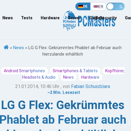
DE
EN
News
Tests
Hardware
Server
Games
IT-Security
Ga
»
News
»
LG G Flex: Gekrümmtes Phablet ab Februar auch
hierzulande erhältlich
Android Smartphones
Smartphones & Tablets
Kopfhörer,
Headsets & Audio
News
Hardware
21.01.2014, 10:46 Uhr
, von
Fabian Schusdziara
~2 Min. Lesezeit
LG G Flex: Gekrümmtes
Phablet ab Februar auch