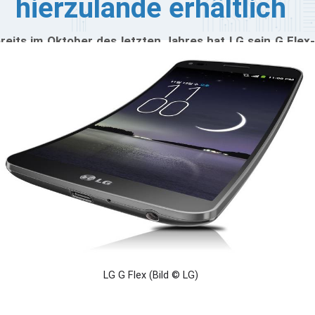
hierzulande erhältlich
reits im Oktober des letzten Jahres hat LG sein G Flex-
ablet offiziell vorgestellt. Bisher war das Device, das
er einen gekrümmten Bildschirm verfügt, allerdings
sschließlich in Asien erhältlich; erst auf der diesjährigen
ES wurde verkündet, dass das Android-Gerät,
rgendwann in diesem Quartal, auch in den USA
fschlagen wird. Nun teilt der Hersteller mit, dass sich
ch einige europäische Nutzer auf das Phablet freuen
nnen, denn ab Februar soll das G Flex offiziell auch in UK,
ankreich, Italien, Österreich, Schweden und auch
utschland erhältlich sein.
LG G Flex (Bild © LG)