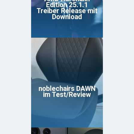
Edition 25.1.1
Treiber Release mit
Download
noblechairs DAWN
im Test/Review