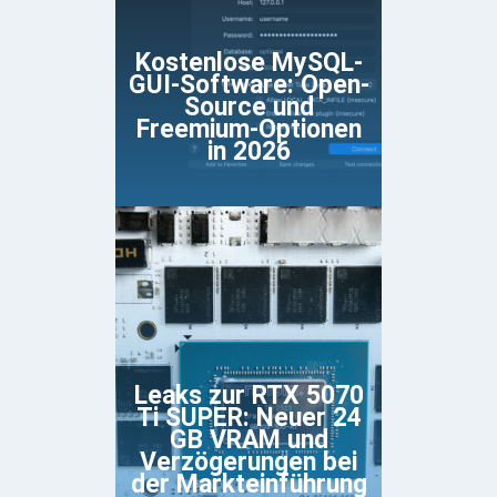
Kostenlose MySQL-
GUI-Software: Open-
Source und
Freemium-Optionen
in 2026
Leaks zur RTX 5070
Ti SUPER: Neuer 24
GB VRAM und
Verzögerungen bei
der Markteinführung