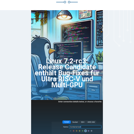
Linux 7.2-rc3:
Release Candidate
enthält Bug-Fixes für
Ultra RISC-V und
Multi-GPU