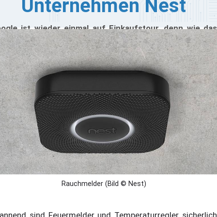
Unternehmen Nest
ogle ist wieder einmal auf Einkaufstour, denn wie das
ternehmen per Pressemitteilung verrät, übernimmt der
chmaschinenbetreiber den Smart Home-Spezialisten
st. Der Kaufpreis für das US-Unternehmen, dessen
uturistisch wirkende Feuer-/Rauchmelder und
ermostate sich per Android- und iOS-App steuern
ssen, liegt bei 3,2 Milliarden US-Dollar. Wie Google
tteilt, soll Nest weiterhin von CEO Tony Fadell geführt
rden. Doch Google, genauer gesagt CEO Larry Page, hat
bitionierte Ziele: Er will das Geschäft erweitern und in
dere Märkte expandieren.
Rauchmelder (Bild © Nest)
annend sind Feuermelder und Temperaturregler sicherlich