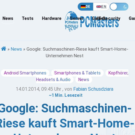
DE
EN
News
Tests
Hardware
Server
Games
IT-Security
Ga
»
News
»
Google: Suchmaschinen-Riese kauft Smart-Home-
Unternehmen Nest
Android Smartphones
Smartphones & Tablets
Kopfhörer,
Headsets & Audio
News
14.01.2014, 09:45 Uhr
, von
Fabian Schusdziara
~1 Min. Lesezeit
Google: Suchmaschinen-
Riese kauft Smart-Home-