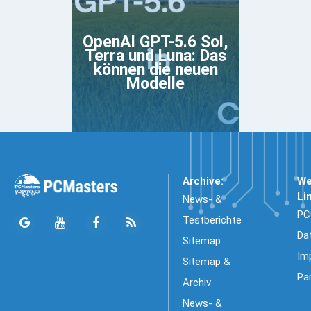
OpenAI GPT-5.6 Sol,
Terra und Luna: Das
können die neuen
Modelle
Archive:
We
Li
News- &
PC
Testberichte
Da
Sitemap
Im
Sitemap &
Pa
Archiv
News- &