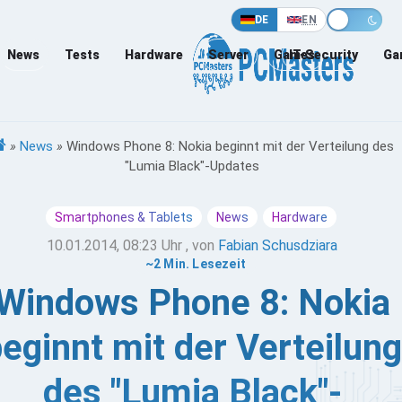
DE
EN
News
Tests
Hardware
Server
Games
IT-Security
Ga
»
News
»
Windows Phone 8: Nokia beginnt mit der Verteilung des
"Lumia Black"-Updates
Smartphones & Tablets
News
Hardware
10.01.2014, 08:23 Uhr
, von
Fabian Schusdziara
~2 Min. Lesezeit
Windows Phone 8: Nokia
eginnt mit der Verteilung
des "Lumia Black"-