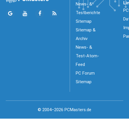
Li
News- &
PC
Testberichte
Da
Sitemap
Im
Sitemap &
Pa
Archiv
News- &
Test-Atom-
Feed
PC Forum
Sitemap
© 2004–2026 PCMasters.de