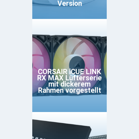
Version
CORSAIR iCUE LINK
RX MAX Lüfterserie
mit dickerem
Rahmen vorgestellt