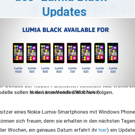
Updates
nktlich zum noch recht jungen Jahresbeginn löst der
nnische Smartphone- und Tablet-Hersteller sein
tztjähriges Versprechen ein, die komplette Lumia-Range
t dem "Lumia Black"-Update auszustatten. Die neue
ftware, die bei den neuen Windows Phone 8-Modellen,
so dem Lumia 1320 und 1520, bereits vorinstalliert ist,
ndet nun auch den Weg auf die älteren Devices. Die
rteilung des Updates beginnt ab sofort, vorerst werden
doch nur Besitzer eines Lumia 1020 und Lumia 925 in
n Genuss der neuen Funktionen kommen. Alle weiteren
delle sollen in den kommenden Wochen folgen.
Nokia-Lumia-Modelle (Bild © Nokia)
sitzer eines Nokia-Lumia-Smartphones mit Windows Phone
können sich freuen, denn sie erhalten in den nächsten Tagen
der Wochen, ein genaues Datum erfahrt ihr
hier
) ein Updat