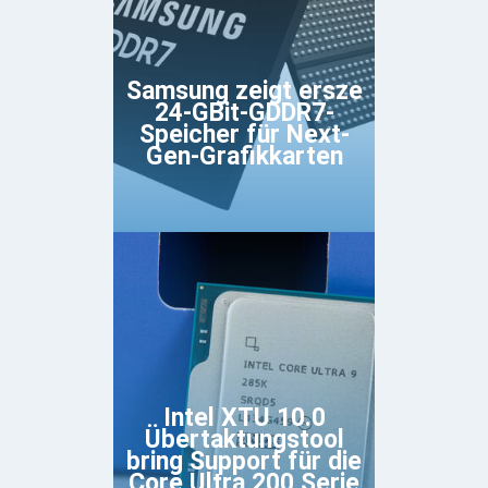
Samsung zeigt ersze
24-GBit-GDDR7-
Speicher für Next-
Gen-Grafikkarten
Intel XTU 10.0
Übertaktungstool
bring Support für die
Core Ultra 200 Serie