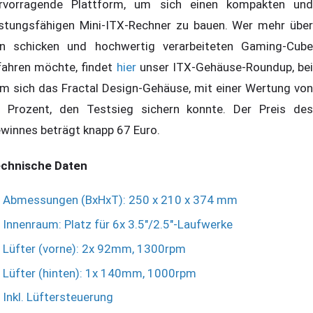
rvorragende Plattform, um sich einen kompakten und
istungsfähigen Mini-ITX-Rechner zu bauen. Wer mehr über
n schicken und hochwertig verarbeiteten Gaming-Cube
fahren möchte, findet
hier
unser ITX-Gehäuse-Roundup, bei
m sich das Fractal Design-Gehäuse, mit einer Wertung von
 Prozent, den Testsieg sichern konnte. Der Preis des
winnes beträgt knapp 67 Euro.
chnische Daten
Abmessungen (BxHxT): 250 x 210 x 374 mm
Innenraum: Platz für 6x 3.5"/2.5"-Laufwerke
Lüfter (vorne): 2x 92mm, 1300rpm
Lüfter (hinten): 1x 140mm, 1000rpm
Inkl. Lüftersteuerung