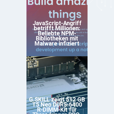
JavaScript-Angriff
betrifft Millionen:
Beliebte NPM-
Bibliotheken mit
Malware infiziert
G.SKILL zeigt 512 GB
T5 Neo DDR5-6400
R-DIMM-Kit für