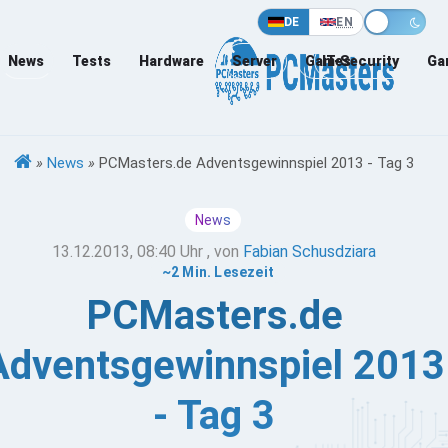
DE
EN
News
Tests
Hardware
Server
Games
IT-Security
Ga
»
News
»
PCMasters.de Adventsgewinnspiel 2013 - Tag 3
News
13.12.2013, 08:40 Uhr
, von
Fabian Schusdziara
~2 Min. Lesezeit
PCMasters.de
Adventsgewinnspiel 2013
- Tag 3