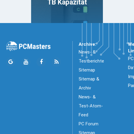
TB Kapazität
Archive:
We
Li
News- &
PC
Testberichte
Da
Sitemap
Im
Sitemap &
Pa
Archiv
News- &
Test-Atom-
Feed
PC Forum
Sitemap