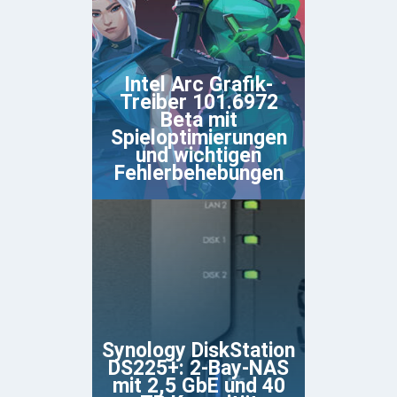
Intel Arc Grafik-
Treiber 101.6972
Beta mit
Spieloptimierungen
und wichtigen
Fehlerbehebungen
Synology DiskStation
DS225+: 2-Bay-NAS
mit 2,5 GbE und 40