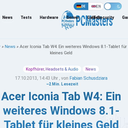
DE
EN
News
Tests
Hardware
Server
Games
IT-Security
Ga
»
News
»
Acer Iconia Tab W4: Ein weiteres Windows 8.1-Tablet für
kleines Geld
Kopfhörer, Headsets & Audio
News
17.10.2013, 14:43 Uhr
, von
Fabian Schusdziara
~2 Min. Lesezeit
Acer Iconia Tab W4: Ein
weiteres Windows 8.1-
Tablet für kleines Geld