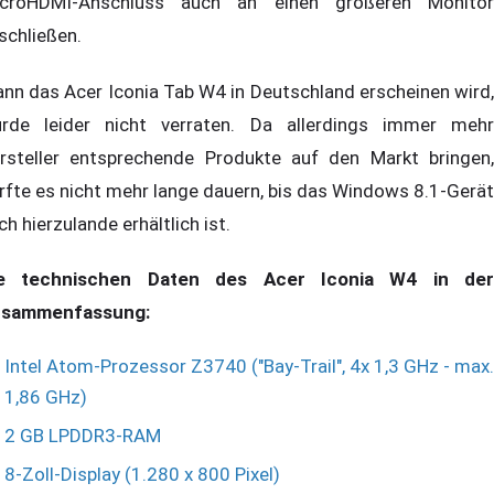
croHDMI-Anschluss auch an einen größeren Monitor
schließen.
nn das Acer Iconia Tab W4 in Deutschland erscheinen wird,
rde leider nicht verraten. Da allerdings immer mehr
rsteller entsprechende Produkte auf den Markt bringen,
rfte es nicht mehr lange dauern, bis das Windows 8.1-Gerät
ch hierzulande erhältlich ist.
e technischen Daten des Acer Iconia W4 in der
sammenfassung:
Intel Atom-Prozessor Z3740 ("Bay-Trail", 4x 1,3 GHz - max.
1,86 GHz)
2 GB LPDDR3-RAM
8-Zoll-Display (1.280 x 800 Pixel)