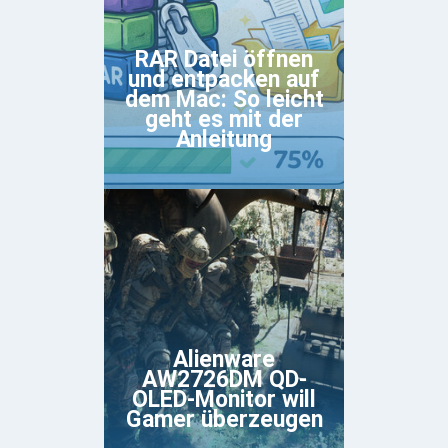
RAR Datei öffnen
und entpacken auf
dem Mac: So leicht
geht es mit der
Anleitung
Alienware
AW2726DM QD-
OLED-Monitor will
Gamer überzeugen