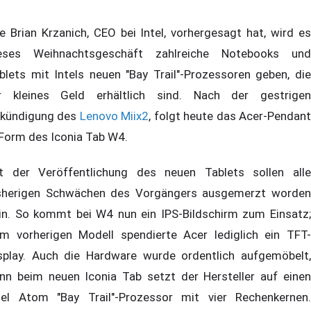
e Brian Krzanich, CEO bei Intel, vorhergesagt hat, wird es
eses Weihnachtsgeschäft zahlreiche Notebooks und
blets mit Intels neuen "Bay Trail"-Prozessoren geben, die
r kleines Geld erhältlich sind. Nach der gestrigen
kündigung des
Lenovo Miix2
, folgt heute das Acer-Pendan
 Form des Iconia Tab W4.
t der Veröffentlichung des neuen Tablets sollen alle
sherigen Schwächen des Vorgängers ausgemerzt worden
in. So kommt bei W4 nun ein IPS-Bildschirm zum Einsatz;
m vorherigen Modell spendierte Acer lediglich ein TFT-
splay. Auch die Hardware wurde ordentlich aufgemöbelt,
nn beim neuen Iconia Tab setzt der Hersteller auf einen
tel Atom "Bay Trail"-Prozessor mit vier Rechenkernen.