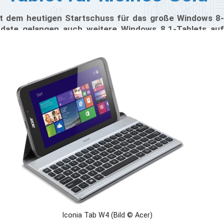
t dem heutigen Startschuss für das große Windows 8-
date gelangen auch weitere Windows 8.1-Tablets auf
n Markt. Nach Lenovos Miix2, und dem ab morgen
hältlichen Asus Transformer Book T100, veröffentlicht
n auch Acer ein entsprechendes Device. Das Acer
onia Tab W4, so der Name des Produktes, tritt die
chfolge des W3 an; mit einem besseren Display sowie
nem stärkeren Intel Atom "Bay Trail"-Prozessor.
Iconia Tab W4 (Bild © Acer)