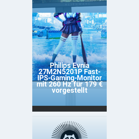
Philips Evnia
27M2N5201P Fast-
IPS-Gaming-Monitor
mit 260 Hz für 179 €
vorgestellt