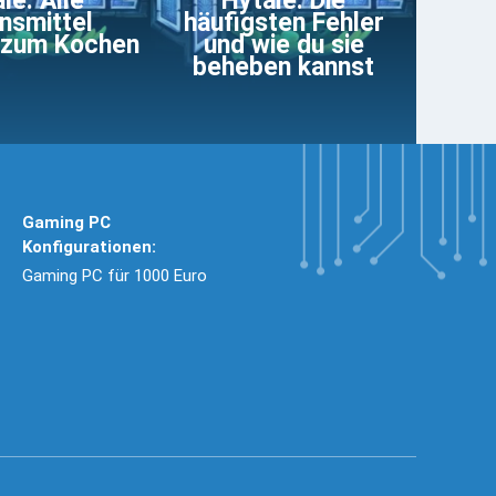
le: Alle
Hytale: Die
nsmittel
häufigsten Fehler
 zum Kochen
und wie du sie
beheben kannst
Gaming PC
Konfigurationen:
Gaming PC für 1000 Euro