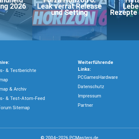
andheld
Forza Horizon 6:
Hyta
ung 2026
Leak verrät Release
Lebe
und Setting
Rezepte
hive:
Weiterführende
Links:
- & Testberichte
PCGamesHardware
emap
Datenschutz
map & Archiv
Impressum
s- & Test-Atom-Feed
Partner
Forum Sitemap
© 2004–2026 PCMasters.de