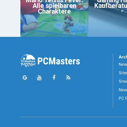
Mario Tennis Fever:
Gaming H
Alle spielbaren
Kaufberat
Charaktere
Arc
News
Sit
Site
New
PC 