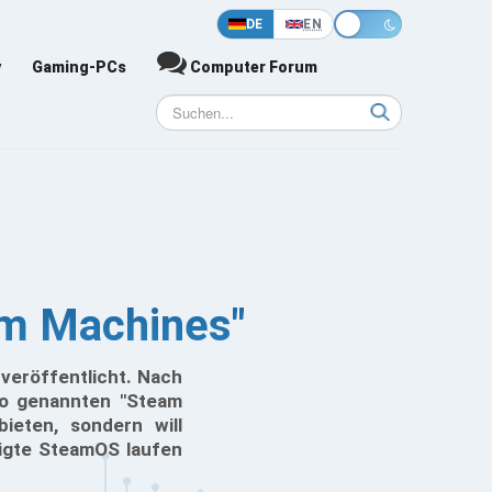
DE
EN
y
Gaming-PCs
Computer Forum
m Machines"
veröffentlicht. Nach
so genannten "Steam
ieten, sondern will
digte SteamOS laufen