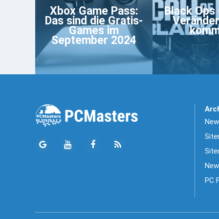
Xbox Game Pass:
Black Ops 
Das sind die Gratis-
Verände
Games im
komm
September 2024
Arc
News
Sit
Site
New
PC 