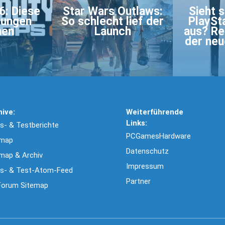
6: Diese
Star Wars Outlaws:
Sieht 
rungen
So schlecht lief der
PlaySt
en
Launch
aus? Re
der neu
hive:
Weiterführende
Links:
- & Testberichte
PCGamesHardware
emap
Datenschutz
map & Archiv
Impressum
s- & Test-Atom-Feed
Partner
Forum Sitemap