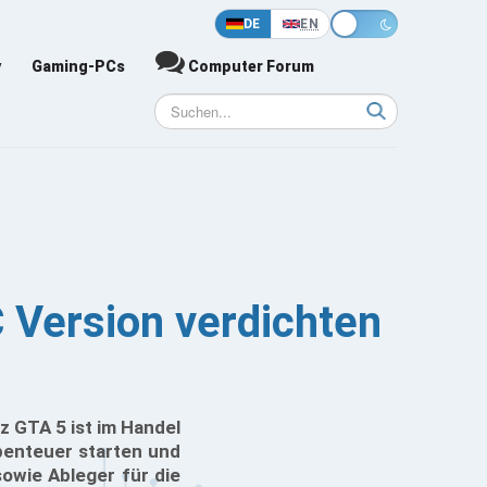
DE
EN
y
Gaming-PCs
Computer Forum
C Version verdichten
z GTA 5 ist im Handel
Abenteuer starten und
owie Ableger für die