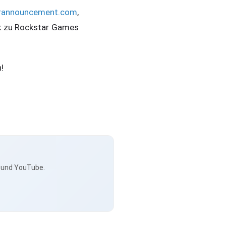
rannouncement.com
,
nk zu Rockstar Games
!
s und YouTube.