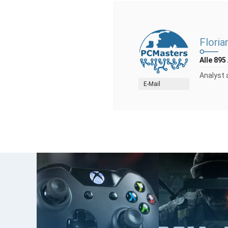
Floria
Alle 895
Analyst 
E-Mail