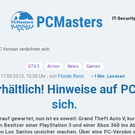
IT-Securit
C Version verdichten sich.
GTA 5
Action
News
Games
17.09.2013, 10:50 Uhr
, von
Florian Roos
~1 Min. Lesezeit
rhältlich! Hinweise auf P
sich.
auf gewartet, nun ist es soweit: Grand Theft Auto V, kur
en Besitzer einer PlayStation 3 und einer Xbox 360 ins 
on Los Santos unsicher machen. Über eine PC-Version s