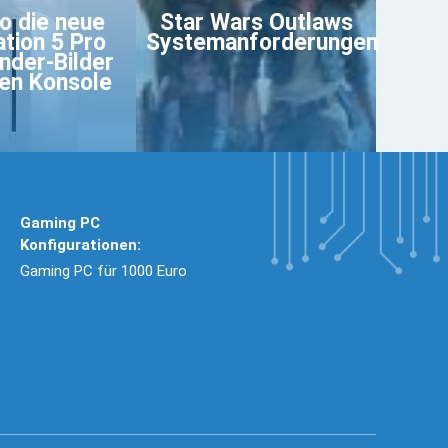
so die neue
Star Wars Outlaws
ation 5 Pro
Systemanforderungen
nder-Bilder
en Konsole
Gaming PC
Konfigurationen:
Gaming PC für 1000 Euro