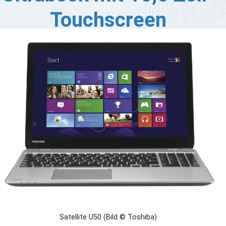
Touchscreen
r sich aktuell für ein neues Notebook entscheiden
sste, würde wahrscheinlich zu einem Ultrabook greifen.
merhin sind die Geräte nicht nur schick anzusehen und
trem leicht, sondern haben, zumindest für die meisten
wendungen, auch genügend Power unter der Haube.
f der IFA hat Toshiba nun sein erstes 15,6 Zoll-Ultrabook
rgestellt, das auf den Namen Satellite U50t-A-100 hört.
Satellite U50 (Bild © Toshiba)