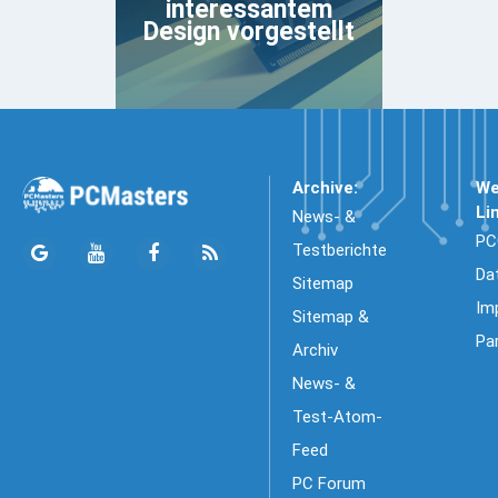
interessantem
Design vorgestellt
Archive:
We
Li
News- &
PC
Testberichte
Da
Sitemap
Im
Sitemap &
Pa
Archiv
News- &
Test-Atom-
Feed
PC Forum