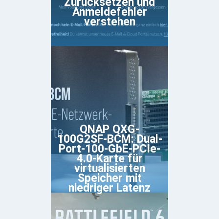
Zurücksetzen und
Anmeldefehler
verstehen
QNAP QXG-
100G2SF-BCM: Dual-
Port-100-GbE-PCIe-
4.0-Karte für
virtualisierten
Speicher mit
niedriger Latenz