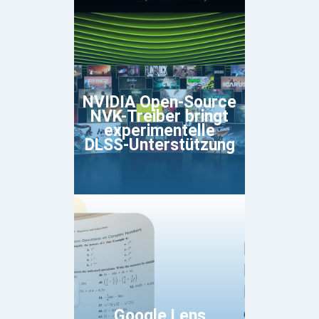
NVIDIA Open-Source
NVK-Treiber bringt
experimentelle
DLSS-Unterstützung
Google Lens