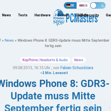
DE
EN
News
Tests
Hardware
Server
Games
IT-Security
Ga
»
News
»
Windows Phone 8: GDR3-Update muss Mitte September
fertig sein
Kopfhörer, Headsets & Audio
News
09.08.2013, 16:15 Uhr
, von
Fabian Schusdziara
~2 Min. Lesezeit
Windows Phone 8: GDR3-
Update muss Mitte
September fertig sein