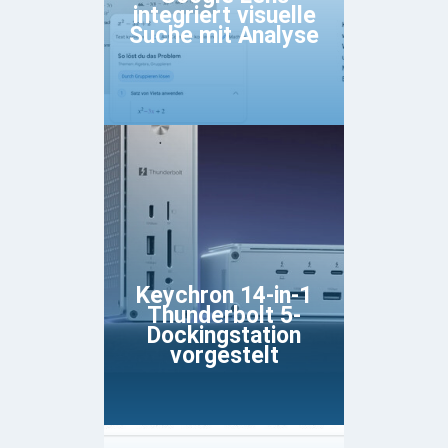
integriert visuelle
Suche mit Analyse
Keychron 14-in-1
Thunderbolt 5-
Dockingstation
vorgestelt