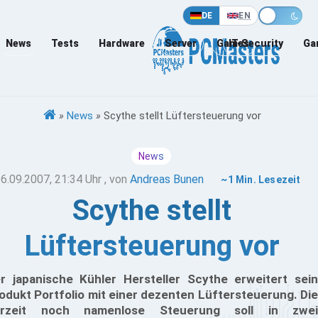
DE
EN
News
Tests
Hardware
Server
Games
IT-Security
Ga
»
News
»
Scythe stellt Lüftersteuerung vor
News
6.09.2007, 21:34 Uhr
, von
Andreas Bunen
~1 Min. Lesezeit
Scythe stellt
Lüftersteuerung vor
r japanische Kühler Hersteller Scythe erweitert sein
odukt Portfolio mit einer dezenten Lüftersteuerung. Die
erzeit noch namenlose Steuerung soll in zwei