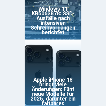
Windows 11
KB5063878: SSD-
Ausfälle nach
intensiven
Schreibvorgängen
berichtet
Apple iPhone 18
bringt viele
Änderungen: Fünf
neue Modelle für
2026, darunter ein
faltbares