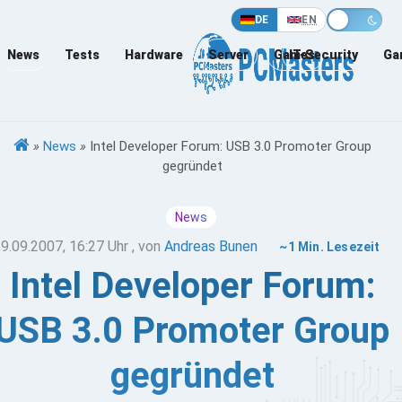
DE
EN
News
Tests
Hardware
Server
Games
IT-Security
Ga
»
News
»
Intel Developer Forum: USB 3.0 Promoter Group
gegründet
News
9.09.2007, 16:27 Uhr
, von
Andreas Bunen
~1 Min. Lesezeit
Intel Developer Forum:
USB 3.0 Promoter Group
gegründet