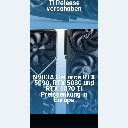
Ti Release
verschoben
NVIDIA GeForce RTX
5090, RTX 5080 und
RTX 5070 Ti
Preissenkung in
Europa