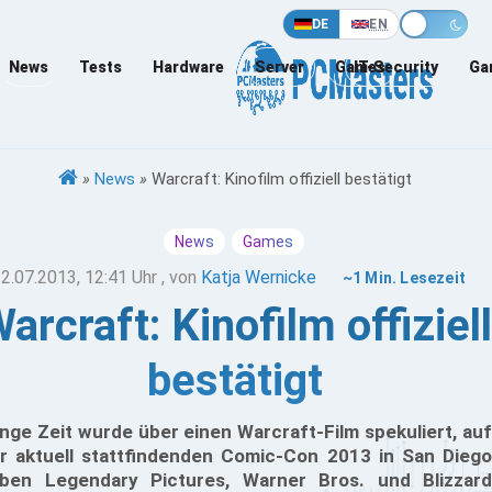
DE
EN
News
Tests
Hardware
Server
Games
IT-Security
Ga
»
News
»
Warcraft: Kinofilm offiziell bestätigt
News
Games
2.07.2013, 12:41 Uhr
, von
Katja Wernicke
~1 Min. Lesezeit
arcraft: Kinofilm offiziell
bestätigt
nge Zeit wurde über einen Warcraft-Film spekuliert, auf
r aktuell stattfindenden Comic-Con 2013 in San Diego
ben Legendary Pictures, Warner Bros. und Blizzard