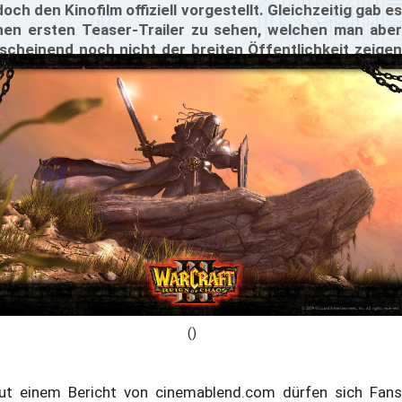
doch den Kinofilm offiziell vorgestellt. Gleichzeitig gab es
nen ersten Teaser-Trailer zu sehen, welchen man aber
scheinend noch nicht der breiten Öffentlichkeit zeigen
chte.
()
ut einem Bericht von cinemablend.com dürfen sich Fans