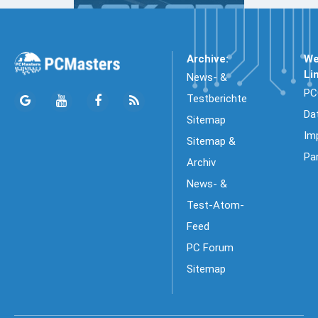
Archive:
We
Li
News- &
PC
Testberichte
Da
Sitemap
Im
Sitemap &
Pa
Archiv
News- &
Test-Atom-
Feed
PC Forum
Sitemap