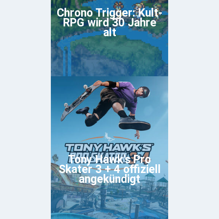
Chrono Trigger: Kult-
RPG wird 30 Jahre
alt
Tony Hawk's Pro
Skater 3 + 4 offiziell
angekündigt