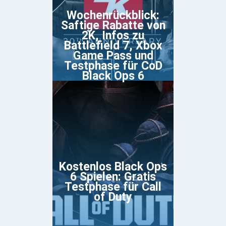
Wochenrückblick:
Saftige Rabatte von
2K, Infos zu
Battlefield 7, Xbox
Game Pass und
Testphase für CoD
Black Ops 6
Kostenlos Black Ops
6 Spielen: Gratis
Testphase für Call
of Duty