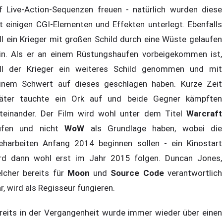
f Live-Action-Sequenzen freuen - natürlich wurden diese
t einigen CGI-Elementen und Effekten unterlegt. Ebenfalls
ll ein Krieger mit großen Schild durch eine Wüste gelaufen
in. Als er an einem Rüstungshaufen vorbeigekommen ist,
ll der Krieger ein weiteres Schild genommen und mit
inem Schwert auf dieses geschlagen haben. Kurze Zeit
äter tauchte ein Ork auf und beide Gegner kämpften
teinander. Der Film wird wohl unter dem Titel
Warcraft
ufen und nicht
WoW
als Grundlage haben, wobei die
eharbeiten Anfang 2014 beginnen sollen - ein Kinostart
rd dann wohl erst im Jahr 2015 folgen. Duncan Jones,
lcher bereits für
Moon
und
Source Code
verantwortlic
r, wird als Regisseur fungieren.
reits in der Vergangenheit wurde immer wieder über einen