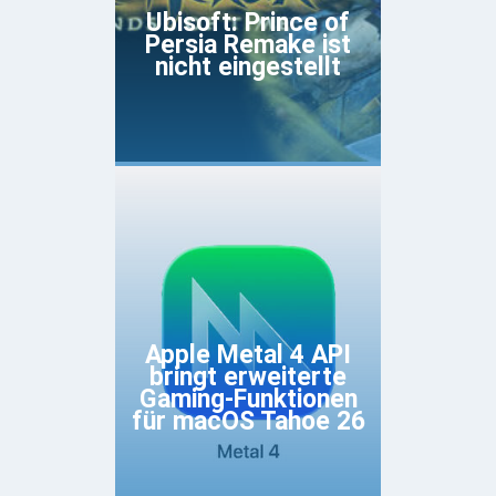
Ubisoft: Prince of
Persia Remake ist
nicht eingestellt
Apple Metal 4 API
bringt erweiterte
Gaming-Funktionen
für macOS Tahoe 26