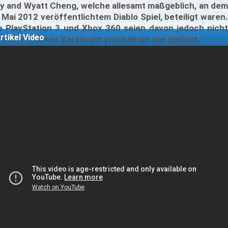
y and Wyatt Cheng, welche allesamt maßgeblich, an dem
 Mai 2012 veröffentlichtem Diablo Spiel, beteiligt waren.
e PlayStation 3 und Xbox 360 seien davon jedoch nicht
rtikel Video
troffen, deren Versionen erscheinen wie geplant.