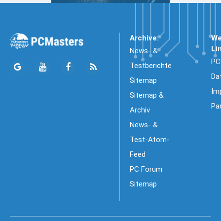
Archive:
We
Li
News- &
PC
Testberichte
Da
Sitemap
Im
Sitemap &
Pa
Archiv
News- &
Test-Atom-
Feed
PC Forum
Sitemap