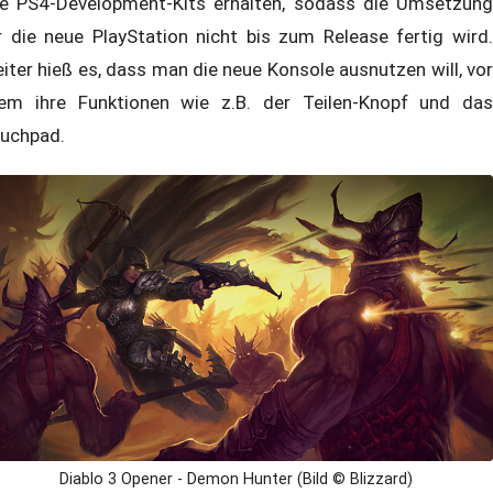
re PS4-Development-Kits erhalten, sodass die Umsetzung
r die neue PlayStation nicht bis zum Release fertig wird.
iter hieß es, dass man die neue Konsole ausnutzen will, vor
lem ihre Funktionen wie z.B. der Teilen-Knopf und das
uchpad.
Diablo 3 Opener - Demon Hunter (Bild © Blizzard)