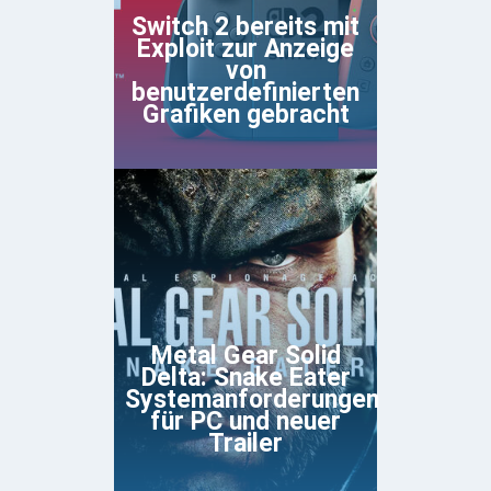
Switch 2 bereits mit
Exploit zur Anzeige
von
benutzerdefinierten
Grafiken gebracht
Metal Gear Solid
Delta: Snake Eater
Systemanforderungen
für PC und neuer
Trailer