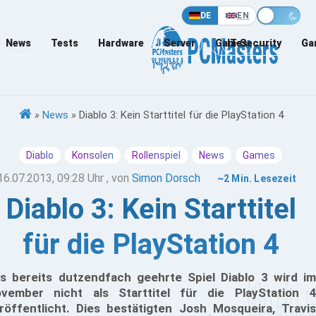
DE
EN
News
Tests
Hardware
Server
Games
IT-Security
Ga
»
News
»
Diablo 3: Kein Starttitel für die PlayStation 4
Diablo
Konsolen
Rollenspiel
News
Games
16.07.2013, 09:28 Uhr
, von
Simon Dorsch
~2 Min. Lesezeit
Diablo 3: Kein Starttitel
für die PlayStation 4
s bereits dutzendfach geehrte Spiel Diablo 3 wird im
vember nicht als Starttitel für die PlayStation 4
röffentlicht. Dies bestätigten Josh Mosqueira, Travis