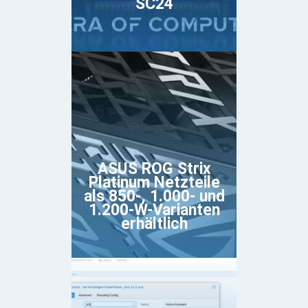
SC24
ASUS ROG Strix
Platinum Netzteile
als 850-, 1.000- und
1.200-W-Varianten
erhältlich