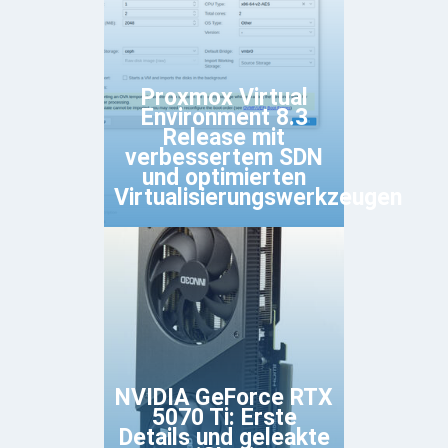
Proxmox Virtual
Environment 8.3
Release mit
verbessertem SDN
und optimierten
Virtualisierungswerkzeugen
NVIDIA GeForce RTX
5070 Ti: Erste
Details und geleakte