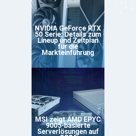
NVIDIA GeForce RTX
50 Serie: Details zum
Lineup und Zeitplan
für die
Markteinführung
MSI zeigt AMD EPYC
9005-basierte
Serverlösungen auf