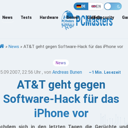
DE
EN
News
Tests
Hardware
Server
Games
IT-Security
Ga
»
News
»
AT&T geht gegen Software-Hack für das iPhone vor
News
5.09.2007, 22:56 Uhr
, von
Andreas Bunen
~1 Min. Lesezeit
AT&T geht gegen
Software-Hack für das
iPhone vor
chdem sich in den letzten Tagen die Gerüchte und