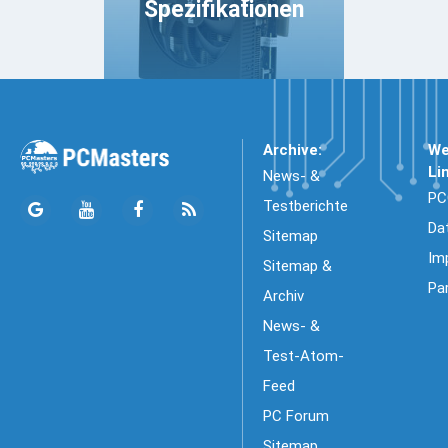
Spezifikationen
Archive:
We
Li
News- &
PC
Testberichte
Da
Sitemap
Im
Sitemap &
Pa
Archiv
News- &
Test-Atom-
Feed
PC Forum
Sitemap