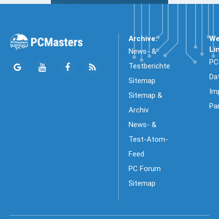
Archive:
We
Li
News- &
PC
Testberichte
Da
Sitemap
Im
Sitemap &
Pa
Archiv
News- &
Test-Atom-
Feed
PC Forum
Sitemap