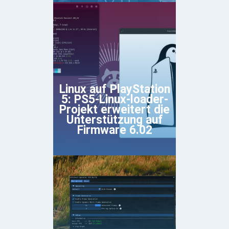
Linux auf PlayStation
5: PS5-Linux-loader-
Projekt erweitert die
Unterstützung auf
Firmware 6.02