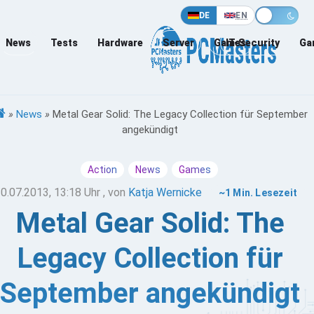
DE
EN
News
Tests
Hardware
Server
Games
IT-Security
Ga
»
News
»
Metal Gear Solid: The Legacy Collection für September
angekündigt
Action
News
Games
0.07.2013, 13:18 Uhr
, von
Katja Wernicke
~1 Min. Lesezeit
Metal Gear Solid: The
Legacy Collection für
September angekündigt