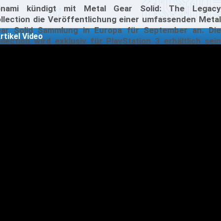
nami kündigt mit Metal Gear Solid: The Legacy
llection die Veröffentlichung einer umfassenden Metal
ar Solid Sammlung in Europa für September an. Die
rtikel Video
llection wird exklusiv für PlayStation 3 erhältlich sein
d präsentiert sich als die ultimative Zusammenstellung
r wichtigsten Metal Gear Solid-Titel. Sie umfasst jeden
r von Hideo Kojima entwickelten Haupttitel der Reihe
d bietet zudem einige seltene Stücke, die teilweise seit
hren nur schwer erhältlich waren.