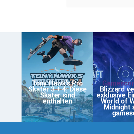
Tony Hawk's Pro
Gamescom
Skater 3 + 4: Diese
Blizzard ve
Skater sind
exklusive Ei
enthalten
World of 
Midnight 
games