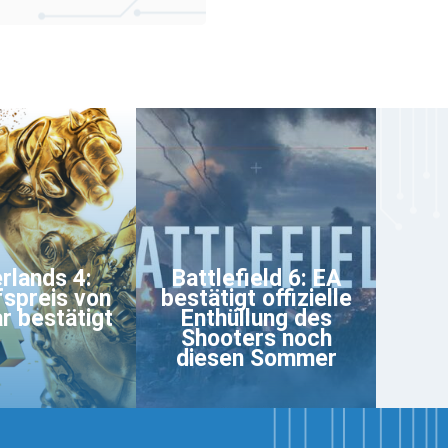
rlands 4:
Battlefield 6: EA
spreis von
bestätigt offizielle
ar bestätigt
Enthüllung des
Shooters noch
diesen Sommer