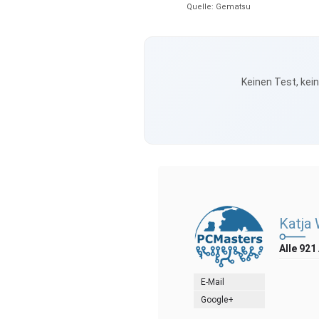
Quelle: Gematsu
Keinen Test, kei
Katja
Alle 921
E-Mail
Google+