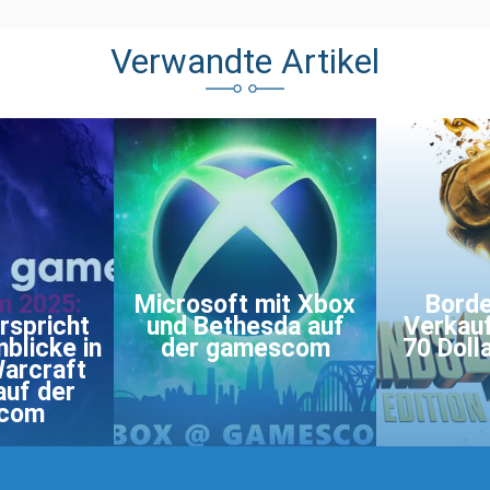
Verwandte Artikel
 2025:
Microsoft mit Xbox
Borde
rspricht
und Bethesda auf
Verkauf
nblicke in
der gamescom
70 Doll
Warcraft
auf der
com