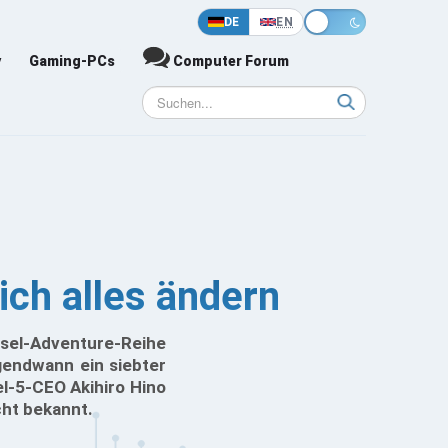
DE
EN
y
Gaming-PCs
Computer Forum
ich alles ändern
tsel-Adventure-Reihe
rgendwann ein siebter
el-5-CEO Akihiro Hino
cht bekannt.