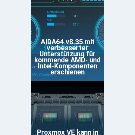
AIDA64 v8.35 mit
verbesserter
Unterstützung für
kommende AMD- und
Intel-Komponenten
erschienen
Proxmox VE kann in