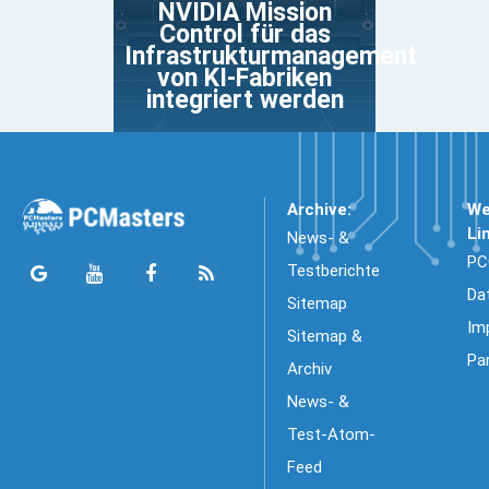
NVIDIA Mission
Control für das
Infrastrukturmanagement
von KI-Fabriken
integriert werden
Archive:
We
Li
News- &
PC
Testberichte
Da
Sitemap
Im
Sitemap &
Pa
Archiv
News- &
Test-Atom-
Feed