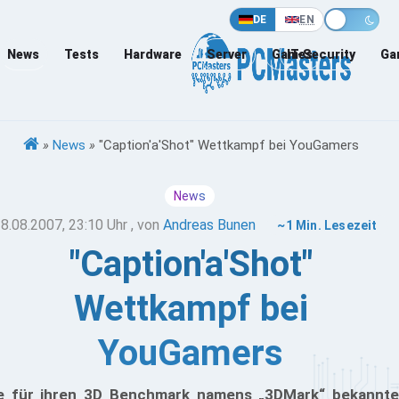
DE
EN
News
Tests
Hardware
Server
Games
IT-Security
Ga
»
News
»
"Caption'a'Shot" Wettkampf bei YouGamers
News
8.08.2007, 23:10 Uhr
, von
Andreas Bunen
~1 Min. Lesezeit
"Caption'a'Shot"
Wettkampf bei
YouGamers
e für ihren 3D Benchmark namens „3DMark“ bekannte