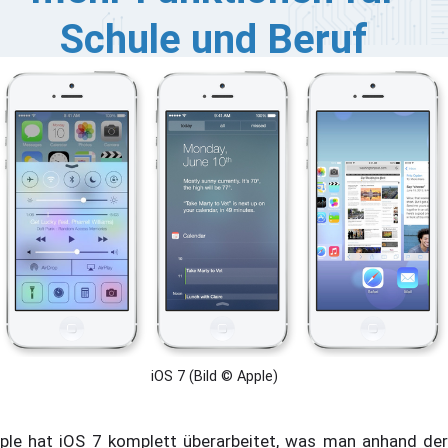
Schule und Beruf
 Herbst veröffentlicht Apple endlich seine neue iOS-
rsion. Neben einer komplett überarbeiteten Optik soll
s mobile Betriebssystem auch mit zahlreichen neuen
nktionen punkten. So implementiert Apple für körperlich
ngeschränkte Anwender eine Steuerung, die mittels
pfbewegung durchgeführt wird. Auch für Berufstätige,
e ihr iPhone im Unternehmen einsetzen, hat der
rsteller einiges in petto.
iOS 7 (Bild © Apple)
ple hat iOS 7 komplett überarbeitet, was man anhand der