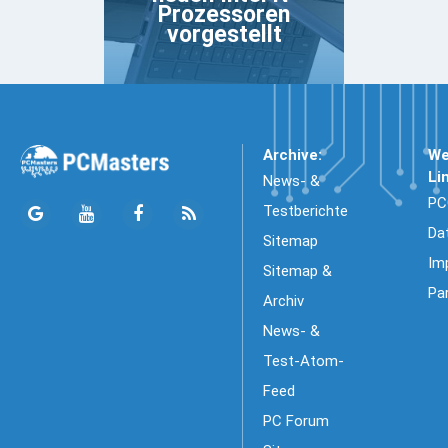
Prozessoren
vorgestellt
Archive:
We
Li
News- &
PC
Testberichte
Da
Sitemap
Im
Sitemap &
Pa
Archiv
News- &
Test-Atom-
Feed
PC Forum