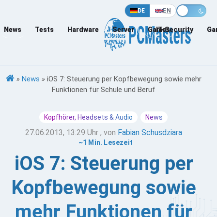
DE
EN
News
Tests
Hardware
Server
Games
IT-Security
Ga
»
News
»
iOS 7: Steuerung per Kopfbewegung sowie mehr
Funktionen für Schule und Beruf
Kopfhörer, Headsets & Audio
News
27.06.2013, 13:29 Uhr
, von
Fabian Schusdziara
~1 Min. Lesezeit
iOS 7: Steuerung per
Kopfbewegung sowie
mehr Funktionen für