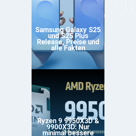
Samsung Galaxy S25
und S25 Plus
Release, Preise und
alle Fakten
Ryzen 9 9950X3D &
9900X3D: Nur
minimal bessere