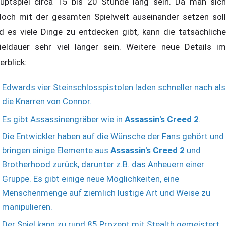
uptspiel circa 15 bis 20 Stunde lang sein. Da man sich
doch mit der gesamten Spielwelt auseinander setzen soll
d es viele Dinge zu entdecken gibt, kann die tatsächliche
ieldauer sehr viel länger sein. Weitere neue Details im
erblick:
Edwards vier Steinschlosspistolen laden schneller nach als
die Knarren von Connor.
Es gibt Assassinengräber wie in
Assassin's Creed 2
.
Die Entwickler haben auf die Wünsche der Fans gehört und
bringen einige Elemente aus
Assassin's Creed 2
und
Brotherhood zurück, darunter z.B. das Anheuern einer
Gruppe. Es gibt einige neue Möglichkeiten, eine
Menschenmenge auf ziemlich lustige Art und Weise zu
manipulieren.
Der Spiel kann zu rund 85 Prozent mit Stealth gemeistert