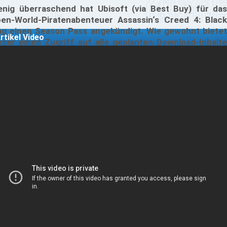
nig überraschend hat Ubisoft (via Best Buy) für das
en-World-Piratenabenteuer Assassin‘s Creed 4: Black
ag einen Season Pass angekündigt. Wie gewohnt bietet
rtikel Video
eser einen Zugriff auf alle geplanten Download-Inhalte
s Spiels und enthält zusätzlich einen Bonus-Charakter
r den Multiplayer-Bereich des Titels.