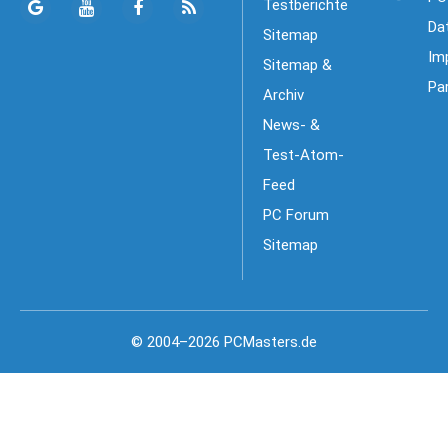
Testberichte
Da
Sitemap
Im
Sitemap &
Pa
Archiv
News- &
Test-Atom-
Feed
PC Forum
Sitemap
© 2004–2026 PCMasters.de