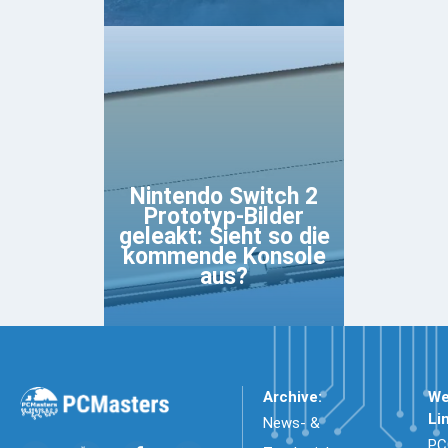
Nintendo Switch 2
Prototyp-Bilder
geleakt: Sieht so die
kommende Konsole
aus?
Archive:
We
Li
News- &
PC