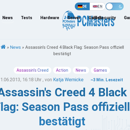
DE
EN
News
Tests
Hardware
Server
Games
IT-Security
Ga
»
News
»
Assassin's Creed 4 Black Flag: Season Pass offiziell
bestätigt
Assassin's Creed
Action
News
Games
1.06.2013, 16:18 Uhr
, von
Katja Wernicke
~3 Min. Lesezeit
Assassin's Creed 4 Black
lag: Season Pass offiziell
bestätigt