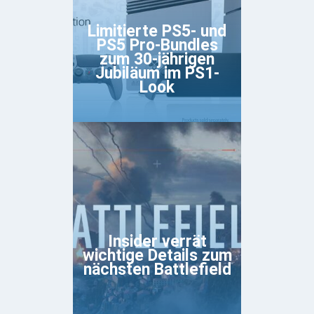
Limitierte PS5- und
PS5 Pro-Bundles
zum 30-jährigen
Jubiläum im PS1-
Look
Insider verrät
wichtige Details zum
nächsten Battlefield