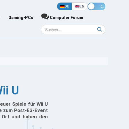
DE
EN
y
Gaming-PCs
Computer Forum
ii U
euer Spiele für Wii U
te zum Post-E3-Event
r Ort und haben den