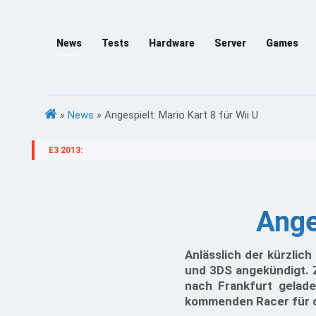
News
Tests
Hardware
Server
Games
»
News
»
Angespielt: Mario Kart 8 für Wii U
E3 2013:
Ange
Anlässlich der kürzlic
und 3DS angekündigt. Z
nach Frankfurt gelad
kommenden Racer für di