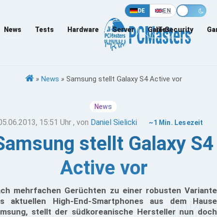
DE
EN
News
Tests
Hardware
Server
Games
IT-Security
Ga
»
News
»
Samsung stellt Galaxy S4 Active vor
News
05.06.2013, 15:51 Uhr
, von
Daniel Sielicki
~1 Min. Lesezeit
Samsung stellt Galaxy S4
Active vor
ch mehrfachen Gerüchten zu einer robusten Variante
s aktuellen High-End-Smartphones aus dem Hause
msung, stellt der südkoreanische Hersteller nun doch