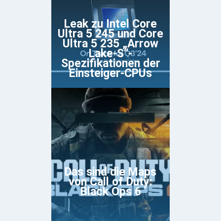
Leak zu Intel Core
Ultra 5 245 und Core
Ultra 5 235 „Arrow
Lake-S“-
Spezifikationen der
Einsteiger-CPUs
Das sind die Maps
von Call of Duty:
Black Ops 6