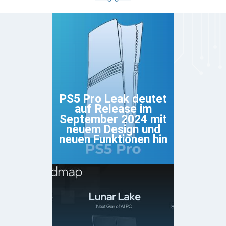
PS5 Pro Leak deutet
auf Release im
September 2024 mit
neuem Design und
neuen Funktionen hin