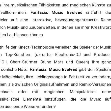
 ihre musikalischen Fähigkeiten und magischen Künste zu
rvollkommnen.
Fantasia: Music Evolved
entführt di
ieler auf eine interaktive, bewegungsgesteuerte Reise
rch Musik- und Zauberwelten, in denen sie ihrer Kreativität
eien Lauf lassen können.
thilfe der Kinect-Technologie verleihen die Spieler der Musik
n Top-Künstlern (darunter Electronic-DJ und Producer
ICII, Chart-Stürmer Bruno Mars und Queen) ihre ganz
rsönliche Note.
Fantasia: Music Evolved
gibt den Spieler
e Möglichkeit, ihre Lieblingssongs in Echtzeit zu verändern,
dem sie zwischen Originalaufnahmen und Remix-Versionen
echseln oder mit magischen Manipulatoren neue
sikalische Elemente hinzufügen, die die Musik auf
erraschende Weise verändern!