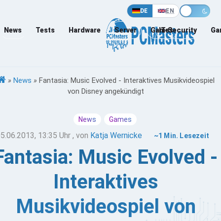
DE
EN
News
Tests
Hardware
Server
Games
IT-Security
Ga
»
News
»
Fantasia: Music Evolved - Interaktives Musikvideospiel
von Disney angekündigt
News
Games
5.06.2013, 13:35 Uhr
, von
Katja Wernicke
~1 Min. Lesezeit
Fantasia: Music Evolved -
Interaktives
Musikvideospiel von