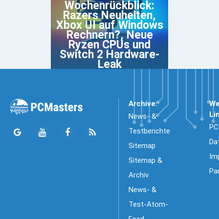
Wochenrückblick:
Razers Neuheiten,
Xbox UI auf Windows
Rechnern?, Neue
Ryzen CPUs und
Switch 2 Hardware-
Leak
Archive:
We
Li
News- &
PC
Testberichte
Da
Sitemap
Im
Sitemap &
Pa
Archiv
News- &
Test-Atom-