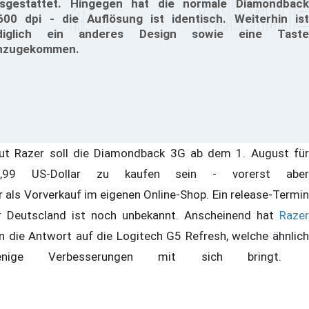
sgestattet. Hingegen hat die normale Diamondback
600 dpi - die Auflösung ist identisch. Weiterhin ist
ediglich ein anderes Design sowie eine Taste
nzugekommen.
ut Razer soll die Diamondback 3G ab dem 1. August für
9,99 US-Dollar zu kaufen sein - vorerst aber
r als Vorverkauf im eigenen Online-Shop. Ein release-Termin
r Deutscland ist noch unbekannt. Anscheinend hat
Razer
n die Antwort auf die Logitech G5 Refresh, welche ähnlich
enige Verbesserungen mit sich bringt.