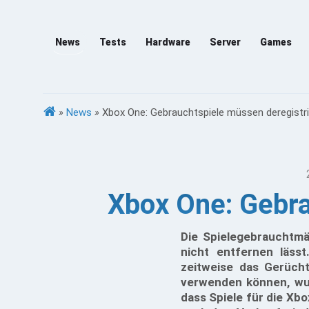
News
Tests
Hardware
Server
Games
»
News
»
Xbox One: Gebrauchtspiele müssen deregistr
Xbox One: Gebra
Die Spielegebrauchtmä
nicht entfernen läss
zeitweise das Gerüch
verwenden können, wur
dass Spiele für die Xb