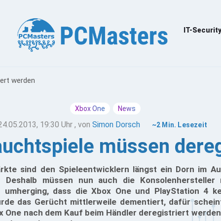
IT-Securit
iert werden
Xbox One
News
24.05.2013, 19:30 Uhr
, von
Simon Dorsch
~2 Min. Lesezeit
uchtspiele müssen dereg
rkte sind den Spieleentwicklern längst ein Dorn im Au
t. Deshalb müssen nun auch die Konsolenhersteller
t umherging, dass die Xbox One und PlayStation 4 ke
de das Gerücht mittlerweile dementiert, dafür scheint
ox One nach dem Kauf beim Händler deregistriert werden