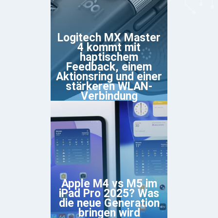
Logitech MX Master
4 kommt mit
haptischem
Feedback, einem
Aktionsring und einer
stärkeren WLAN-
Verbindung
Apple M4 vs M5 im
iPad Pro 2025? Was
die neue Generation
bringen wird