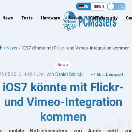
DE
EN
News
Tests
Hardware
Server
Games
IT-Security
Ga
»
News
»
iOS7 könnte mit Flickr- und Vimeo-Integration kommen
News
22.05.2013, 14:21 Uhr
, von
Daniel Sielicki
~1 Min. Lesezeit
iOS7 könnte mit Flickr-
und Vimeo-Integration
kommen
as mobile Betriebssystem von Apple geht zur