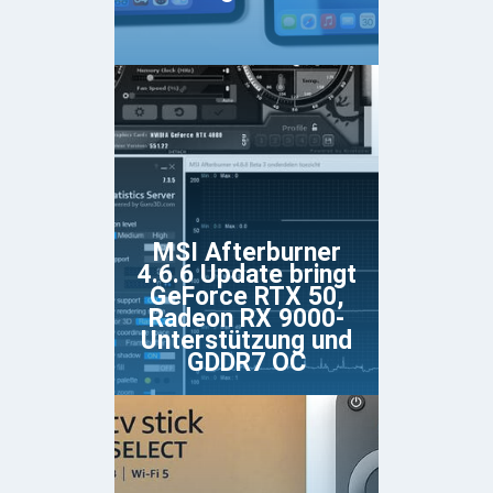
MSI Afterburner
4.6.6 Update bringt
GeForce RTX 50,
Radeon RX 9000-
Unterstützung und
GDDR7 OC