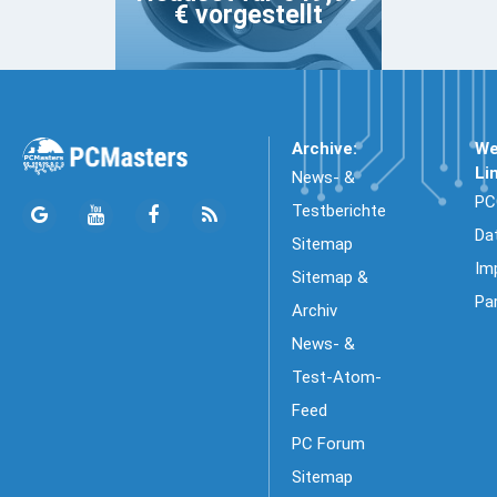
€ vorgestellt
Archive:
We
Li
News- &
PC
Testberichte
Da
Sitemap
Im
Sitemap &
Pa
Archiv
News- &
Test-Atom-
Feed
PC Forum
Sitemap