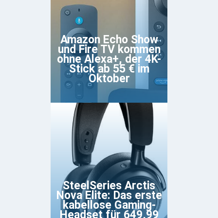
Amazon Echo Show
und Fire TV kommen
ohne Alexa+, der 4K-
Stick ab 55 € im
Oktober
SteelSeries Arctis
Nova Elite: Das erste
kabellose Gaming-
Headset für 649,99