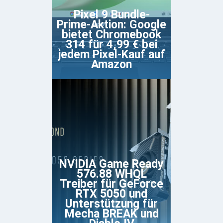
Pixel 9 Bundle-
Prime-Aktion: Google
bietet Chromebook
314 für 4,99 € bei
jedem Pixel-Kauf auf
Amazon
NVIDIA Game Ready
576.88 WHQL
Treiber für GeForce
RTX 5050 und
Unterstützung für
Mecha BREAK und