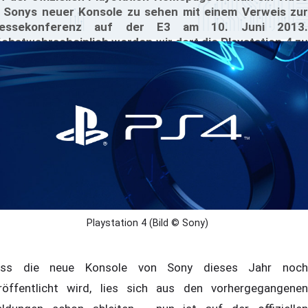
 Sonys neuer Konsole zu sehen mit einem Verweis zur
ressekonferenz auf der E3 am 10. Juni 2013.
chstwahrscheinlich werden wir dort die Playstation 4 zu
hen bekommen.
Playstation 4 (Bild © Sony)
ss die neue Konsole von Sony dieses Jahr noch
röffentlicht wird, lies sich aus den vorhergegangenen