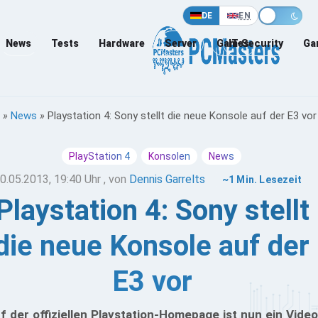
DE
EN
News
Tests
Hardware
Server
Games
IT-Security
Ga
»
News
»
Playstation 4: Sony stellt die neue Konsole auf der E3 vor
PlayStation 4
Konsolen
News
0.05.2013, 19:40 Uhr
, von
Dennis Garrelts
~1 Min. Lesezeit
Playstation 4: Sony stellt
die neue Konsole auf der
E3 vor
f der offiziellen Playstation-Homepage ist nun ein Video