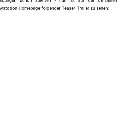
ldungen schon ableiten - nun ist auf der offiziellen
aystation-Homepage folgender Teaser-Trailer zu sehen: