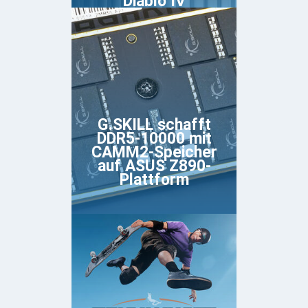
Diablo IV
G.SKILL schafft
DDR5-10000 mit
CAMM2-Speicher
auf ASUS Z890-
Plattform