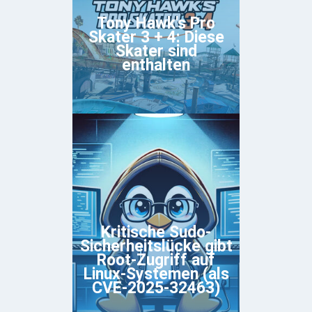
Tony Hawk's Pro
Skater 3 + 4: Diese
Skater sind
enthalten
Kritische Sudo-
Sicherheitslücke gibt
Root-Zugriff auf
Linux-Systemen (als
CVE-2025-32463)