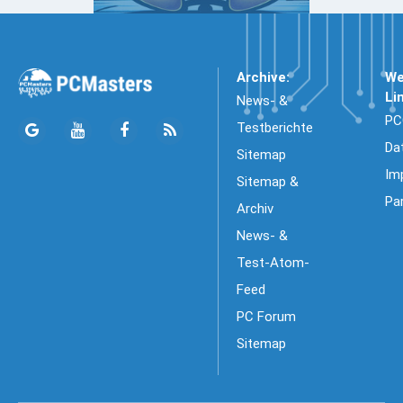
Archive:
We
Li
News- &
PC
Testberichte
Da
Sitemap
Im
Sitemap &
Pa
Archiv
News- &
Test-Atom-
Feed
PC Forum
Sitemap