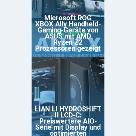
Microsoft ROG
XBOX Ally Handheld-
Gaming-Geräte von
ASUS mit AMD
Ryzen Z2
Prozessoren gezeigt
LIAN LI HYDROSHIFT
II LCD-C:
Preiswertere AIO-
Serie mit Display und
optimierten