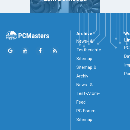
Archive:
We
Li
News- &
PC
Testberichte
Da
Sitemap
Im
Sitemap &
Pa
Archiv
News- &
Test-Atom-
Feed
PC Forum
Sitemap