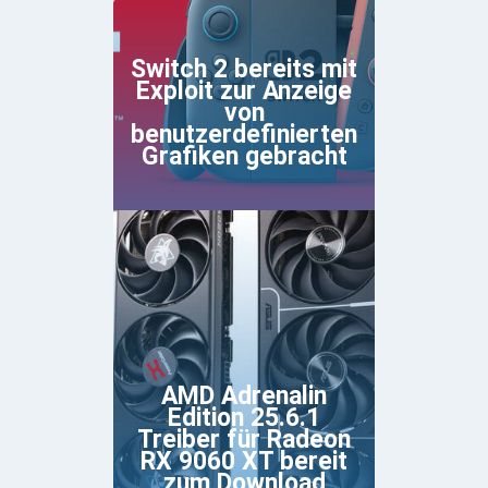
Switch 2 bereits mit
Exploit zur Anzeige
von
benutzerdefinierten
Grafiken gebracht
AMD Adrenalin
Edition 25.6.1
Treiber für Radeon
RX 9060 XT bereit
zum Download