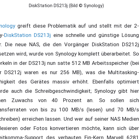
DiskStation DS213j (Bild © Synology)
nology
greift diese Problematik auf und stellt mit der 2-
y-
DiskStation DS213j
eine schnelle und günstige Lösung
r. Die neue NAS, die den Vorgänger DiskStation DS212j
setzen wird, wurde von Synology komplett überarbeitet. So
rkeln in der DS213j nun satte 512 MB Arbeitsspeicher (bei
r DS212j waren es nur 256 MB), was die Multitasking-
higkeit des Gerätes massiv erhöht. Ebenfalls optimiert
rde auch die Schreibgeschwindigkeit; Synology gibt hier
nen Zuwachs von 40 Prozent an. So sollen sich
ansferraten von bis zu 100 MB/s (lesen) und 70 MB/s
chreiben) erreichen lassen. Und wer auf seiner NAS Medien
dexieren oder Fotos konvertieren möchte, kann sich über
eitkomma-Support des verbauten Ein-Kern Marvell 6281