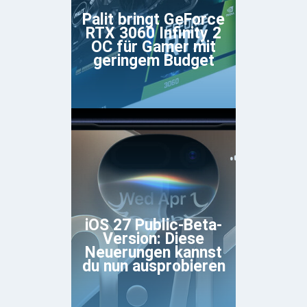
Palit bringt GeForce
RTX 3060 Infinity 2
OC für Gamer mit
geringem Budget
iOS 27 Public-Beta-
Version: Diese
Neuerungen kannst
du nun ausprobieren