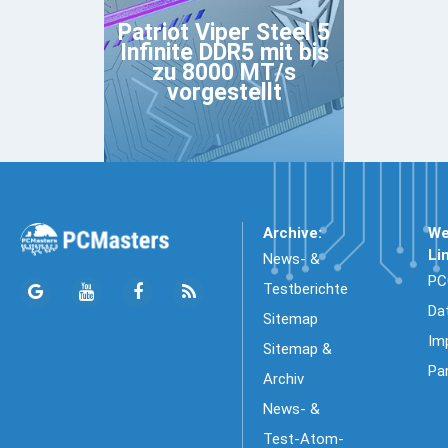
Patriot Viper Steel 5
Infinite DDR5 mit bis
zu 8000 MT/s
vorgestellt
Archive:
We
Li
News- &
PC
Testberichte
Da
Sitemap
Im
Sitemap &
Pa
Archiv
News- &
Test-Atom-