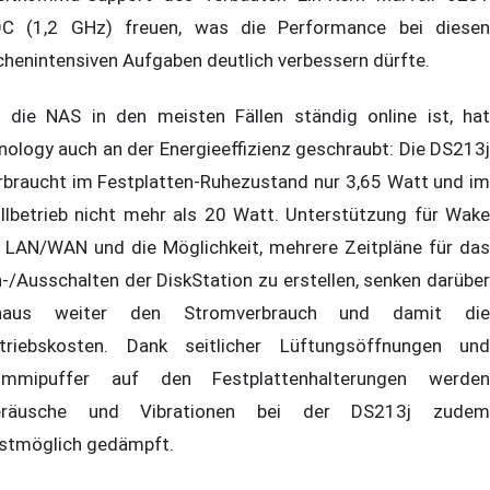
C (1,2 GHz) freuen, was die Performance bei diesen
chenintensiven Aufgaben deutlich verbessern dürfte.
 die NAS in den meisten Fällen ständig online ist, hat
nology auch an der Energieeffizienz geschraubt: Die DS213j
rbraucht im Festplatten-Ruhezustand nur 3,65 Watt und im
llbetrieb nicht mehr als 20 Watt. Unterstützung für Wake
 LAN/WAN und die Möglichkeit, mehrere Zeitpläne für das
n-/Ausschalten der DiskStation zu erstellen, senken darüber
inaus weiter den Stromverbrauch und damit die
triebskosten. Dank seitlicher Lüftungsöffnungen und
mmipuffer auf den Festplattenhalterungen werden
eräusche und Vibrationen bei der DS213j zudem
stmöglich gedämpft.