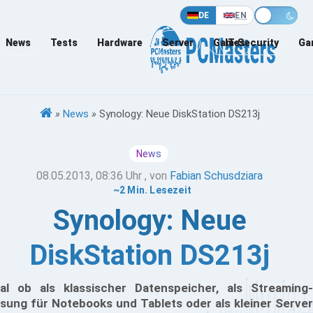
DE
EN
News
Tests
Hardware
Server
Games
IT-Security
Ga
»
News
»
Synology: Neue DiskStation DS213j
News
08.05.2013, 08:36 Uhr
, von
Fabian Schusdziara
~2 Min. Lesezeit
Synology: Neue
DiskStation DS213j
al ob als klassischer Datenspeicher, als Streaming-
sung für Notebooks und Tablets oder als kleiner Server