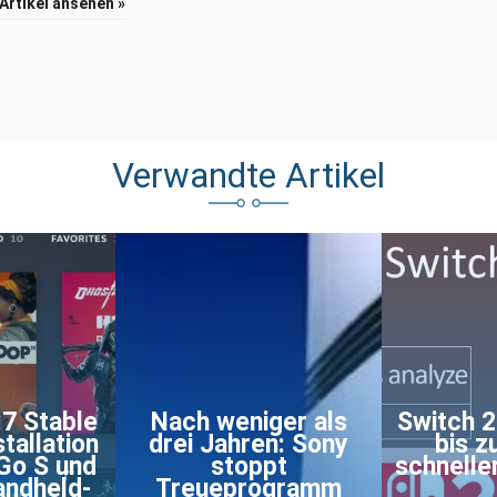
 Artikel ansehen »
Verwandte Artikel
7 Stable
Nach weniger als
Switch 2
tallation
drei Jahren: Sony
bis z
 Go S und
stoppt
schneller
andheld-
Treueprogramm