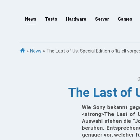
News
Tests
Hardware
Server
Games
»
News
»
The Last of Us: Special Edition offiziell vorges
0
The Last of U
Wie Sony bekannt gege
<strong>The Last of U
Auswahl stehen die "Joe
beruhen. Entsprechend
genauer vor, welcher f