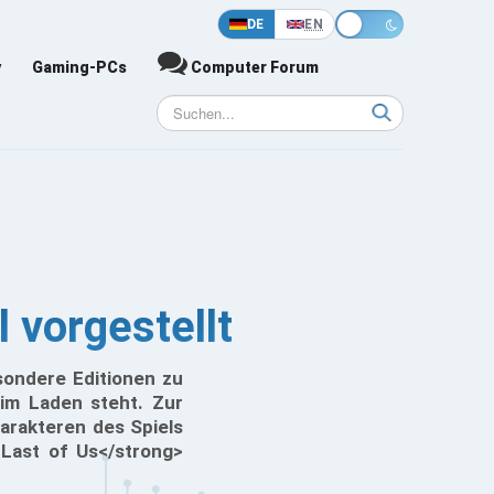
DE
EN
y
Gaming-PCs
Computer Forum
l vorgestellt
sondere Editionen zu
im Laden steht. Zur
harakteren des Spiels
 Last of Us</strong>