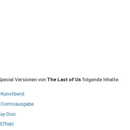
 Special Versionen von
The Last of Us
folgende Inhalte:
i-Kunstband
ni-Comicausgabe
ray Disc
-Effekt