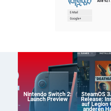
Alle 921
E-Mail
Google+
Nintendo Switch 2:
SteamOS 3.
Launch Preview
Release: Ins
auf Legion
anderen H