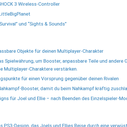
HOCK 3 Wireless-Controller
ittleBigPlanet
Survival” und “Sights & Sounds”
ssbare Objekte für deinen Multiplayer-Charakter
as Spielwährung, um Booster, anpassbare Teile und andere
ne Multiplayer-Charaktere verstärken.
gspunkte für einen Vorsprung gegenüber deinen Rivalen
Nahkampf-Booster, damit du beim Nahkampf kräftig zuschl
gns für Joel und Ellie – nach Beenden des Einzelspieler-Mo
 PS3-Design, das Joels und Ellies Reise durch eine verwüst