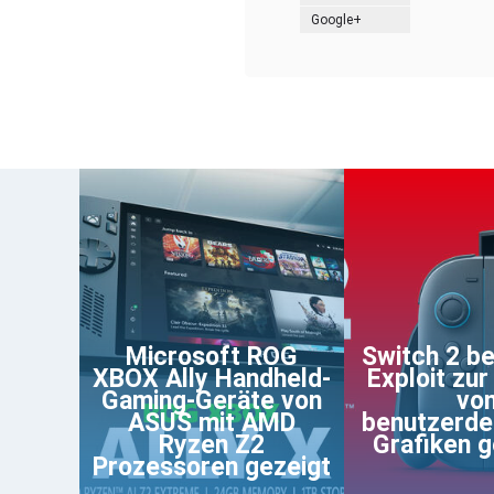
Google+
Microsoft ROG
Switch 2 be
XBOX Ally Handheld-
Exploit zur
Gaming-Geräte von
vo
ASUS mit AMD
benutzerde
Ryzen Z2
Grafiken 
Prozessoren gezeigt