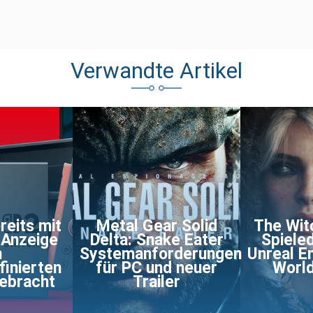
Verwandte Artikel
reits mit
Metal Gear Solid
The Wit
 Anzeige
Delta: Snake Eater
Spiele
n
Systemanforderungen
Unreal E
finierten
für PC und neuer
World
gebracht
Trailer