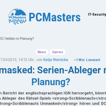
IT-Securit
DC Helden in Planung?
News
Games
7.04.2013, 14:12 Uhr
, von
Katja Wernicke
~1 Min. Lesezeit
masked: Serien-Ableger 
Planung?
n Bericht der englischsprachigen IGN hervorgeht, könnt
 Ableger des Rätsel-Spiels <strong>Scribblenauts</stro
strong>Scribblenauts Unmasked</strong> hören und D