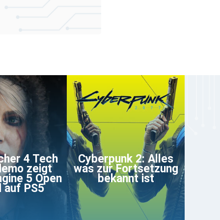
cher 4 Tech
Cyberpunk 2: Alles
demo zeigt
was zur Fortsetzung
ngine 5 Open
bekannt ist
 auf PS5