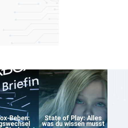
ox-Beben:
State of Play: Alles
gswechsel
was du wissen musst