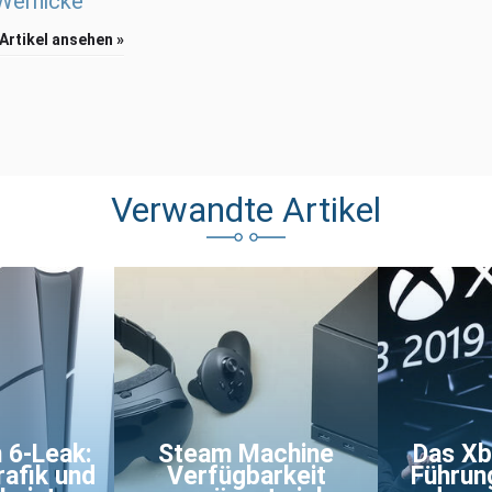
 Wernicke
 Artikel ansehen »
Verwandte Artikel
 6-Leak:
Steam Machine
Das Xb
rafik und
Verfügbarkeit
Führun