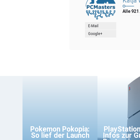
Katja
Alle 921
E-Mail
Google+
Pokemon Pokopia:
PlayStation
So lief der Launch
Infos zur G