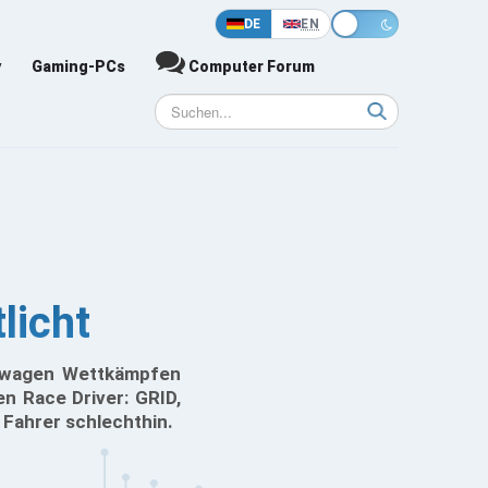
DE
EN
y
Gaming-PCs
Computer Forum
licht
renwagen Wettkämpfen
en Race Driver: GRID,
r Fahrer schlechthin.