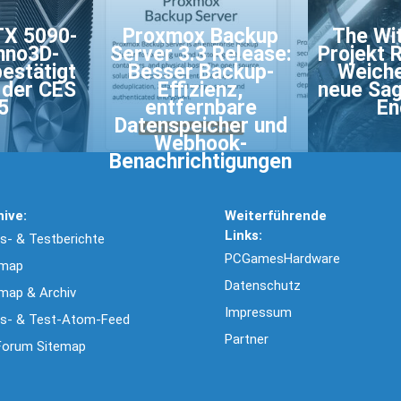
TX 5090-
Proxmox Backup
The Wit
Inno3D-
Server 3.3 Release:
Projekt R
estätigt
Besser Backup-
Weiche
 der CES
Effizienz,
neue Sag
5
entfernbare
En
Datenspeicher und
Webhook-
Benachrichtigungen
hive:
Weiterführende
Links:
- & Testberichte
PCGamesHardware
emap
Datenschutz
map & Archiv
Impressum
s- & Test-Atom-Feed
Partner
Forum Sitemap