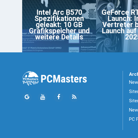
Intel Arc B570
GeForce R
Spezifikationen
Launch: 
geleakt: 10 GB
Vertreter b
Grafikspeicher und
Launch auf
weitere Details
202
Arc
News
Sit
Site
New
PC 