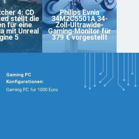
cher 4: CD
Philips Evnia
ed stellt die
34M2C5501A 34-
n für eine
Zoll-Ultrawide-
a mit Unreal
Gaming-Monitor für
gine 5
379 € vorgestellt
Gaming PC
Konfigurationen:
Gaming PC für 1000 Euro