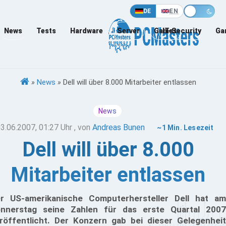
DE
EN
News
Tests
Hardware
Server
Games
IT-Security
Ga
»
News
»
Dell will über 8.000 Mitarbeiter entlassen
News
3.06.2007, 01:27 Uhr
, von
Andreas Bunen
~1 Min. Lesezeit
Dell will über 8.000
Mitarbeiter entlassen
r US-amerikanische Computerhersteller Dell hat am
nnerstag seine Zahlen für das erste Quartal 2007
röffentlicht. Der Konzern gab bei dieser Gelegenheit