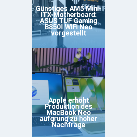
Günstiges AM5 Mini-
ITX-Motherboard:
ASUS TUF Gaming
B850I WiFi Neo
vorgestellt
Apple erhöht
Produktion des
MacBook Neo
aufgrung zu hoher
Nachfrage