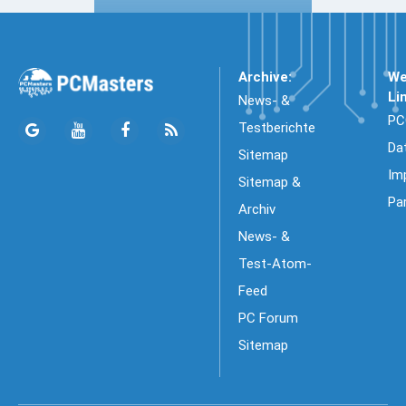
Archive:
We
Li
News- &
PC
Testberichte
Da
Sitemap
Im
Sitemap &
Pa
Archiv
News- &
Test-Atom-
Feed
PC Forum
Sitemap