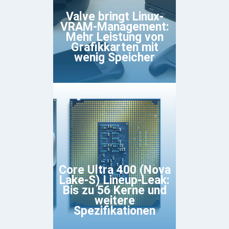
Valve bringt Linux-
VRAM-Management:
Mehr Leistung von
Grafikkarten mit
wenig Speicher
Core Ultra 400 (Nova
Lake-S) Lineup-Leak:
Bis zu 56 Kerne und
weitere
Spezifikationen